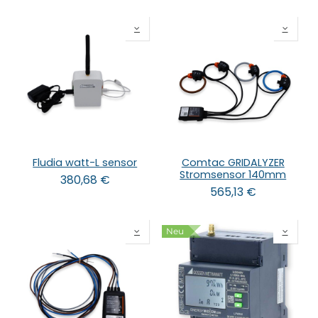
Fludia watt-L sensor
Comtac GRIDALYZER
Stromsensor 140mm
380,68
€
565,13
€
Neu