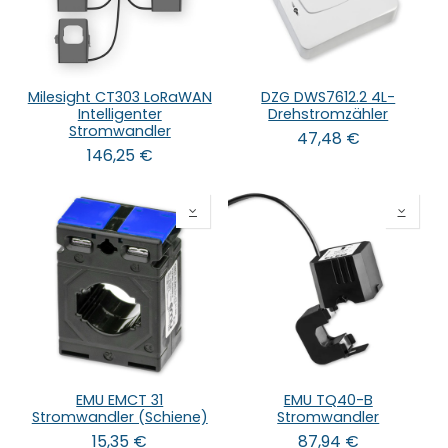
Milesight CT303 LoRaWAN
DZG DWS7612.2 4L-
Intelligenter
Drehstromzähler
Stromwandler
47,48
€
146,25
€
EMU EMCT 31
EMU TQ40-B
Stromwandler (Schiene)
Stromwandler
15,35
€
87,94
€