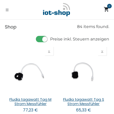
Zum Inhalt springen
0
Shop
84 items found.
Preise inkl. Steuern anzeigen
Fludia tagawatt Tag M
Fludia tagawatt Tag S
Strom Messfühler
Strom Messfühler
77,23
€
65,33
€