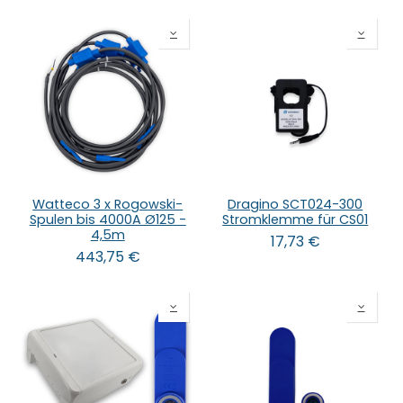
Watteco 3 x Rogowski-
Dragino SCT024-300
Spulen bis 4000A Ø125 -
Stromklemme für CS01
4,5m
17,73
€
443,75
€