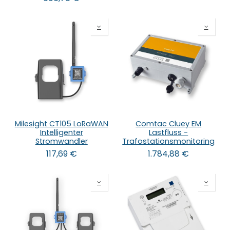
Milesight CT105 LoRaWAN
Comtac Cluey EM
Intelligenter
Lastfluss -
Stromwandler
Trafostationsmonitoring
117,69
€
1.784,88
€