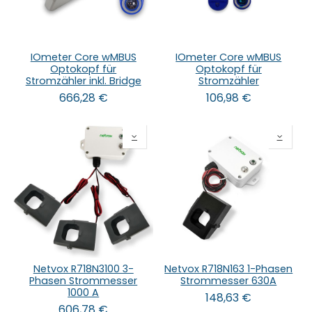
IOmeter Core wMBUS
IOmeter Core wMBUS
Optokopf für
Optokopf für
Stromzähler inkl. Bridge
Stromzähler
666,28
€
106,98
€
Netvox R718N3100 3-
Netvox R718N163 1-Phasen
Phasen Strommesser
Strommesser 630A
1000 A
148,63
€
606,78
€