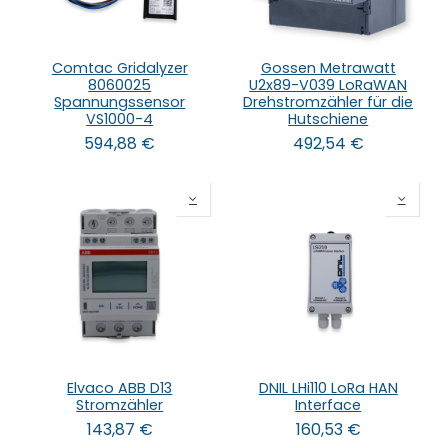
Comtac Gridalyzer
Gossen Metrawatt
8060025
U2x89-V039 LoRaWAN
Spannungssensor
Drehstromzähler für die
VS1000-4
Hutschiene
594,88
€
492,54
€
Elvaco ABB D13
DNIL LHi110 LoRa HAN
Stromzähler
Interface
143,87
€
160,53
€