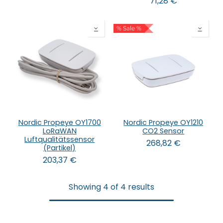
71,28
€
% Sale %
Nordic Propeye OY1700
Nordic Propeye OY1210
LoRaWAN
CO2 Sensor
Luftqualitätssensor
268,82
€
(Partikel)
203,37
€
Showing 4 of 4 results