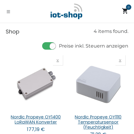
Zum Inhalt springen
0
Shop
4 items found.
Preise inkl. Steuern anzeigen
Nordic Propeye OY1400
Nordic Propeye OY1110
LoRaWAN Konverter
Temperatursensor
(Feuchtigkeit)
177,19
€