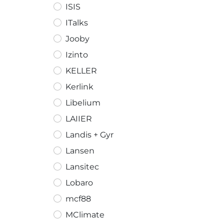
ISIS
ITalks
Jooby
Izinto
KELLER
Kerlink
Libelium
LAIIER
Landis + Gyr
Lansen
Lansitec
Lobaro
mcf88
MClimate