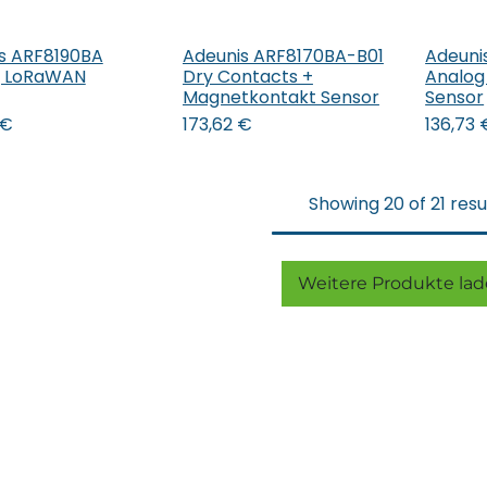
s ARF8190BA
Adeunis ARF8170BA-B01
Adeuni
 den Warenkorb
In den Warenkorb
In 
g LoRaWAN
Dry Contacts +
Analo
Magnetkontakt Sensor
Sensor
€
173,62
€
136,73
Showing 20 of 21 resu
Weitere Produkte lade