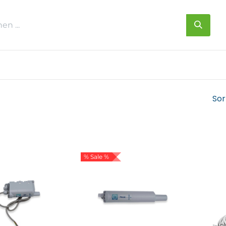
s
Über uns
Kontakt
Sor
% Sale %