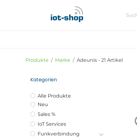
Zum Inhalt springen
Neu
Shop
Sales %
Usecase
Produkte
Marke
Adeunis
- 21 Artikel
Kategorien
Alle Produkte
Neu
Sales %
IoT Services
Funkverbindung