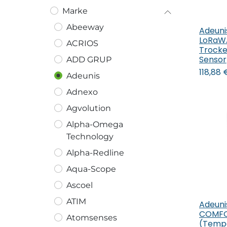
Marke
Abeeway
Adeuni
In
LoRaW
ACRIOS
Trocke
Sensor
ADD GRUP
118,88
Adeunis
Adnexo
Agvolution
Alpha-Omega
Technology
Alpha-Redline
Aqua-Scope
Ascoel
ATIM
Adeuni
In
COMFO
Atomsenses
(Tempe