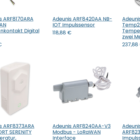
s ARF8170ARA
Adeunis ARF8420AA NB-
Adeuni
 den Warenkorb
In den Warenkorb
In 
AN
IOT Impulssensor
Temp2
nkontakt Digital
Temper
118,88
€
zwei M
€
237,88
s ARF8373ARA
Adeunis ARF8240AA-V3
Adeuni
 den Warenkorb
In den Warenkorb
In 
RT SERENITY
Modbus - LoRaWAN
ARF82
ratur,
Interface
Impuls