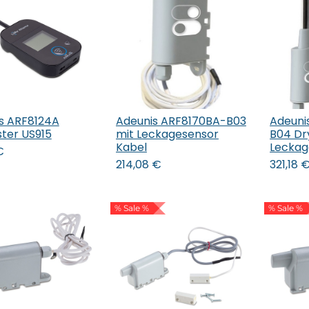
s ARF8124A
Adeunis ARF8170BA-B03
Adeuni
 den Warenkorb
In den Warenkorb
In 
ster US915
mit Leckagesensor
B04 Dr
Kabel
Leckag
€
214,08
€
321,18
% Sale %
% Sale %