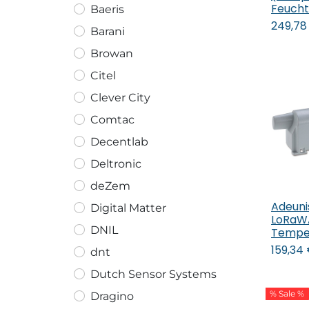
Feucht
Baeris
249,78
Barani
Browan
Citel
Clever City
Comtac
Decentlab
Deltronic
deZem
Adeuni
Digital Matter
In
LoRaW
DNIL
Tempe
159,34
dnt
Dutch Sensor Systems
% Sale %
Dragino