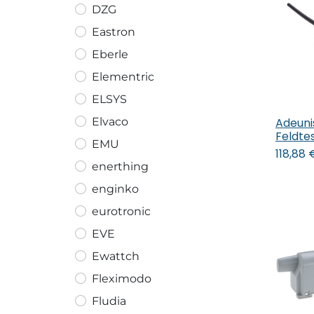
DZG
Eastron
Eberle
Elementric
ELSYS
Adeuni
Elvaco
In
Feldte
EMU
118,88
enerthing
enginko
eurotronic
EVE
Ewattch
Fleximodo
Fludia