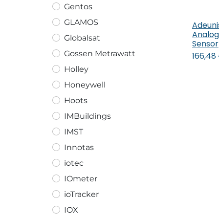
Gentos
GLAMOS
Adeuni
In
Analo
Globalsat
Sensor
Gossen Metrawatt
166,48
Holley
Honeywell
Hoots
IMBuildings
IMST
Innotas
iotec
IOmeter
ioTracker
IOX