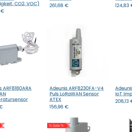
igkeit, CO2, VOC)
261,68
€
124,83
€
s ARF8180ARA
Adeunis ARF8230FA-V4
Adeuni
 den Warenkorb
In den Warenkorb
AN
Puls LoRaWAN Sensor
IoT Im
ratursensor
ATEX
208,13
€
156,96
€
% Sale %