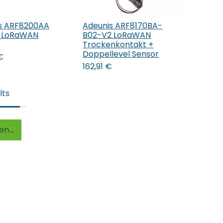
s ARF8200AA
Adeunis ARF8170BA-
den Warenkorb
In den Warenkorb
g LoRaWAN
B02-V2 LoRaWAN
Trockenkontakt +
Doppellevel Sensor
€
162,91
€
lts
n...