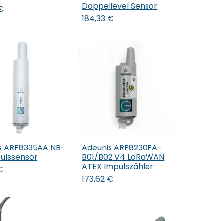
Doppellevel Sensor
€
184,33
€
s ARF8335AA NB-
Adeunis ARF8230FA-
pulssensor
B01/B02 V4 LoRaWAN
ATEX Impulszähler
€
173,62
€