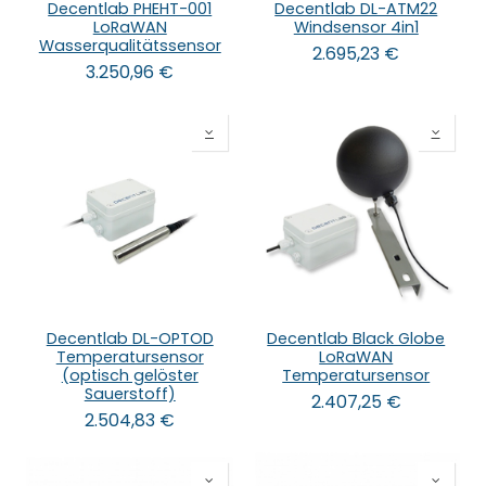
Decentlab PHEHT-001
Decentlab DL-ATM22
LoRaWAN
Windsensor 4in1
Wasserqualitätssensor
2.695,23
€
3.250,96
€
Decentlab DL-OPTOD
Decentlab Black Globe
Temperatursensor
LoRaWAN
(optisch gelöster
Temperatursensor
Sauerstoff)
2.407,25
€
2.504,83
€