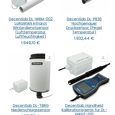
Decentlab DL-WRM-002
Decentlab DL-PR36
LoRaWAN Infrarot
Hochgenauer
Winterdienstsensor
Drucksensor (Pegel,
(Lufttemperatur,
Temperatur)
Luftfeuchtigkeit)
1.932,44
€
1.949,10
€
Decentlab DL-TBRG
Decentlab Handheld
Niederschlagssensor
Kalibrationsgerät für DL-
PHEHT-001