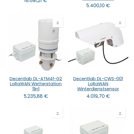
18.691,21
€
5.400,10
€
Decentlab DL-ATM41-G2
Decentlab DL-CWS-001
LoRaWAN Wetterstation
LoRaWAN
11in1
Winterdienstsensor
5.235,88
€
4.019,70
€