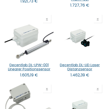
1.921,73
€
1.727,76
€
Decentlab DL-LPW-001
Decentlab DL-LID Laser
Linearer Positionssensor
Distanzsensor
1.605,19
€
1.462,39
€