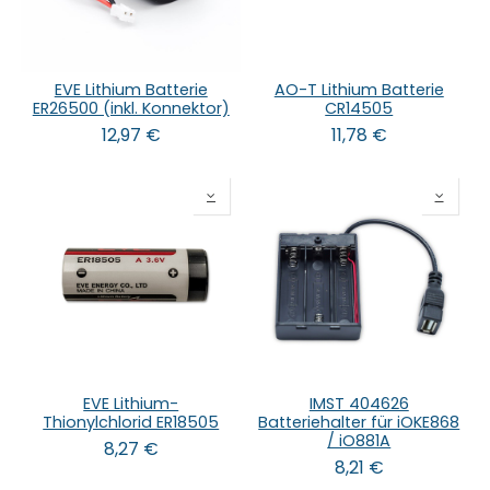
EVE Lithium Batterie
AO-T Lithium Batterie
ER26500 (inkl. Konnektor)
CR14505
12,97
€
11,78
€
EVE Lithium-
IMST 404626
Thionylchlorid ER18505
Batteriehalter für iOKE868
/ iO881A
8,27
€
8,21
€