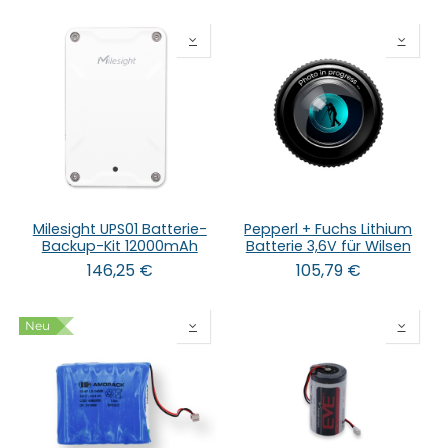
Milesight UPS01 Batterie-
Pepperl + Fuchs Lithium
Backup-Kit 12000mAh
Batterie 3,6V für Wilsen
146,25
€
105,79
€
Neu