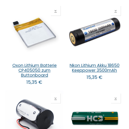
Oxon Lithium Batterie
Nkon Lithium Akku 18650
CP405050 zum
Keeppower 3500mAh
Buttonboard
15,35
€
15,35
€