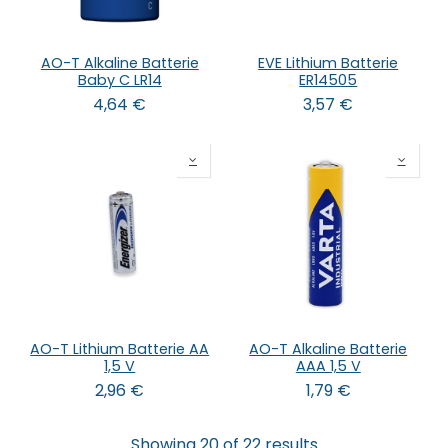
AO-T Alkaline Batterie
EVE Lithium Batterie
Baby C LR14
ER14505
4,64
€
3,57
€
AO-T Lithium Batterie AA
AO-T Alkaline Batterie
1,5 V
AAA 1,5 V
2,96
€
1,79
€
Showing 20 of 22 results