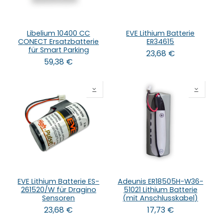
Libelium 10400 CC
EVE Lithium Batterie
CONECT Ersatzbatterie
ER34615
für Smart Parking
23,68
€
59,38
€
EVE Lithium Batterie ES-
Adeunis ER18505H-W36-
261520/W für Dragino
51021 Lithium Batterie
Sensoren
(mit Anschlusskabel)
23,68
€
17,73
€