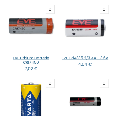
EVE Lithium Batterie
EVE ER14335 2/3 AA - 3.6V
CR17450
4,64
€
7,02
€