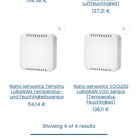
154,58
€
Luftfeuchtigkeit)
127,21
€
Nano sensorics Temphu
Nano sensorics VOCLESS
LoRaWAN Temperatur-
LoRaWAN VOC Sensor
und Feuchtigkeitssensor
(Temperatur,
Feuchtigkeit)
64,14
€
139,11
€
Showing 4 of 4 results