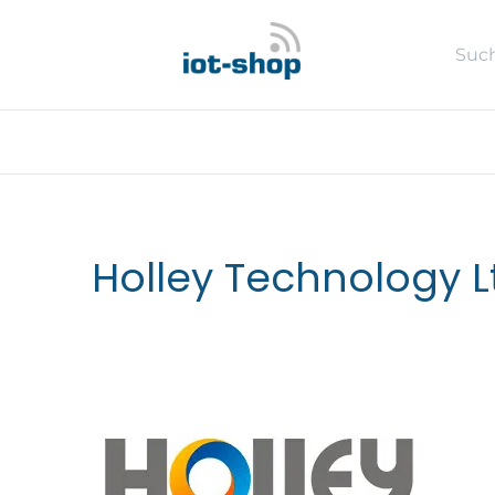
Zum Inhalt springen
Neu
Shop
Sales %
Usecase
Holley Technology L