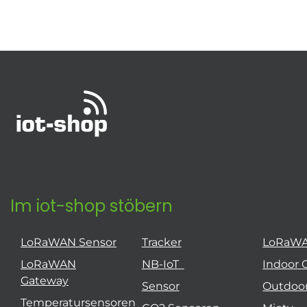
Im iot-shop stöbern
LoRaWAN Sensor
Tracker
LoRaW
LoRaWAN
NB-IoT
Indoor 
Gateway
Sensor
Outdoo
Temperatursensoren