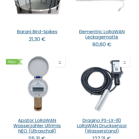
Barani Bird-Spikes
Elementric LoRaWAN
Leckagematte
21,30
€
80,80
€
Neu
Apator LoRaWAN
Dragino PS-LX-I10
Wasserzähler Ultrimis
LoRaWAN Drucksensor
NEO (Ultraschall)
(Wasserstand)
115,31
€
127,21
€