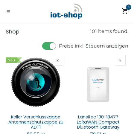
Zum Inhalt springen
0
Shop
101 items found.
Preise inkl. Steuern anzeigen
Neu
Keller Verschlusskappe
Lansitec 100-18477
Antennenschutzkappe zu
LoRaWAN Compact
ADT1
Bluetooth Gateway