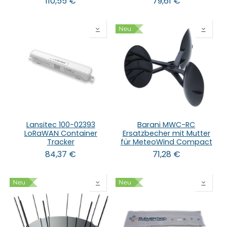
110,55
€
79,61
€
Neu
Lansitec 100-02393
Barani MWC-RC
LoRaWAN Container
Ersatzbecher mit Mutter
Tracker
für MeteoWind Compact
84,37
€
71,28
€
Neu
Neu