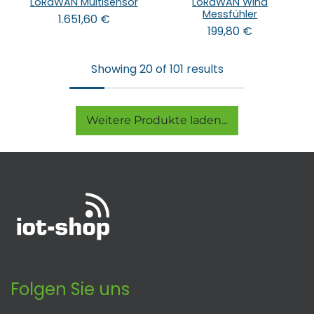
LoRaWAN Multisensor
LoRaWAN Wind
Messfühler
1.651,60
€
199,80
€
Showing 20 of 101 results
Weitere Produkte laden...
Folgen Sie uns