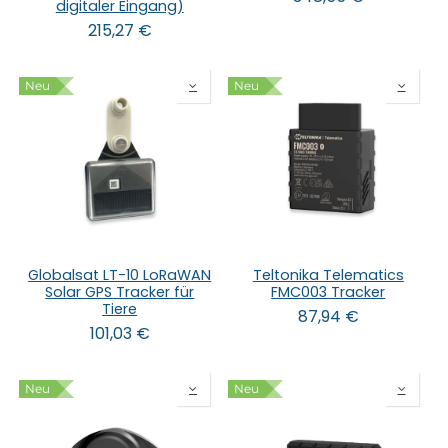
digitaler Eingang)
215,27
€
Neu
Neu
Globalsat LT-10 LoRaWAN
Teltonika Telematics
Solar GPS Tracker für
FMC003 Tracker
Tiere
87,94
€
101,03
€
Neu
Neu