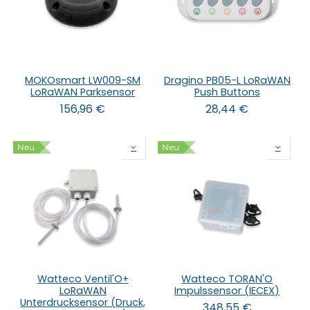
MOKOsmart LW009-SM
Dragino PB05-L LoRaWAN
LoRaWAN Parksensor
Push Buttons
156,96
€
28,44
€
Neu
Neu
Watteco Ventil'O+
Watteco TORAN'O
LoRaWAN
Impulssensor (IECEX)
Unterdrucksensor (Druck,
348,55
€