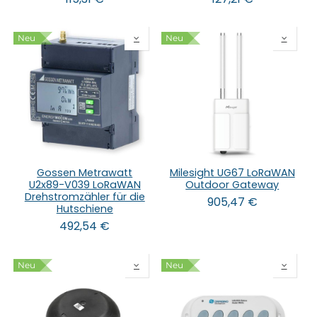
Neu
Neu
Gossen Metrawatt
Milesight UG67 LoRaWAN
U2x89-V039 LoRaWAN
Outdoor Gateway
Drehstromzähler für die
905,47
€
Hutschiene
492,54
€
Neu
Neu