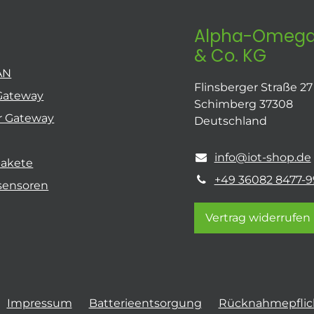
Alpha-Omega
& Co. KG
AN
Flinsberger Straße 27
Gateway
Schimberg 37308
r Gateway
Deutschland
info@iot-shop.de
pakete
+49 36082 8477-9
sensoren
Vertrag widerrufen
Impressum
Batterieentsorgung
Rücknahmepflich