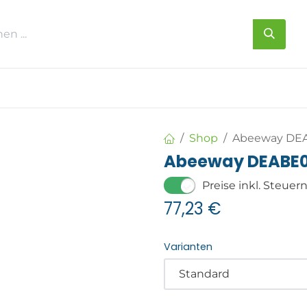
s
Über uns
Kontakt
Shop
Abeeway DEA
Abeeway DEABE0
Preise inkl. Steuer
77,23
€
Varianten