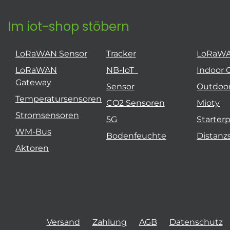
Im iot-shop stöbern
LoRaWAN Sensor
Tracker
LoRaW
LoRaWAN
NB-IoT
Indoor 
Gateway
Sensor
Outdoo
Temperatursensoren
CO2 Sensoren
Mioty
Stromsensoren
5G
Starter
WM-Bus
Bodenfeuchte
Distanz
Aktoren
Versand
Zahlung
AGB
Datenschutz