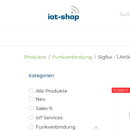
Zum Inhalt springen
Neu
Shop
Sales %
Usecase
Produkte
Funkverbindung
Sigfox
- 1 Arti
Kategorien
% Sale %
Alle Produkte
Neu
Sales %
IoT Services
Funkverbindung