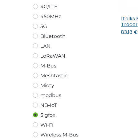
4G/LTE
450MHz
ITalks
In
Tracer
5G
83,18
€
Bluetooth
LAN
LoRaWAN
M-Bus
Meshtastic
Mioty
modbus
NB-IoT
Sigfox
Wi-Fi
Wireless M-Bus