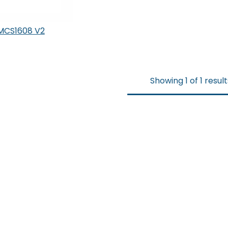
 MCS1608 V2
 den Warenkorb
Showing 1 of 1 result