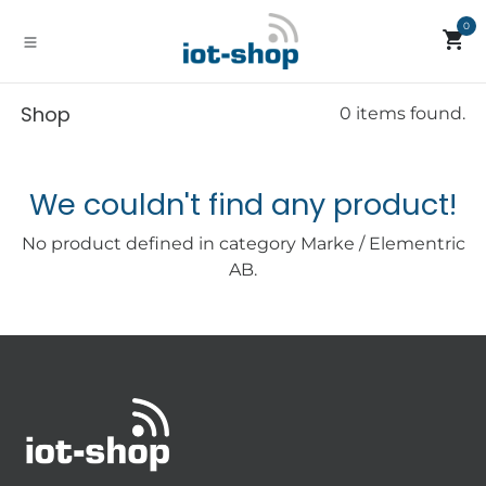
Zum Inhalt springen
0
Shop
0 items found.
We couldn't find any product!
No product defined in category
Marke / Elementric
AB
.