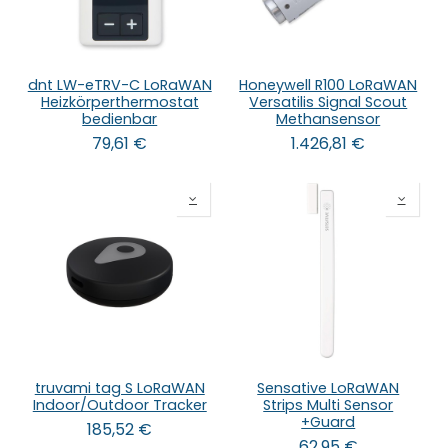
dnt LW-eTRV-C LoRaWAN
Honeywell R100 LoRaWAN
Heizkörperthermostat
Versatilis Signal Scout
bedienbar
Methansensor
79,61
€
1.426,81
€
truvami tag S LoRaWAN
Sensative LoRaWAN
Indoor/Outdoor Tracker
Strips Multi Sensor
+Guard
185,52
€
62,95
€