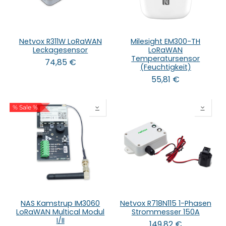
Netvox R311W LoRaWAN
Milesight EM300-TH
Leckagesensor
LoRaWAN
Temperatursensor
74,85
€
(Feuchtigkeit)
55,81
€
% Sale %
NAS Kamstrup IM3060
Netvox R718N115 1-Phasen
LoRaWAN Multical Modul
Strommesser 150A
I/II
149,82
€