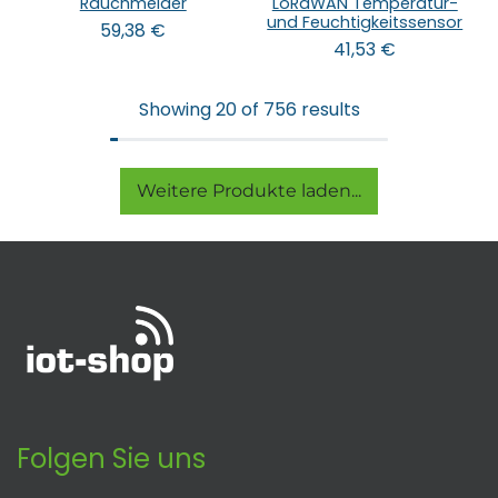
Rauchmelder
LoRaWAN Temperatur-
und Feuchtigkeitssensor
59,38
€
41,53
€
Showing 20 of 756 results
Weitere Produkte laden...
Folgen Sie uns