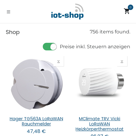
Zum Inhalt springen
0
Shop
756 items found.
Preise inkl. Steuern anzeigen
Hager TG563A LoRaWAN
MClimate TRV Vicki
Rauchmelder
LoRaWAN
Heizkörperthermostat
47,48
€