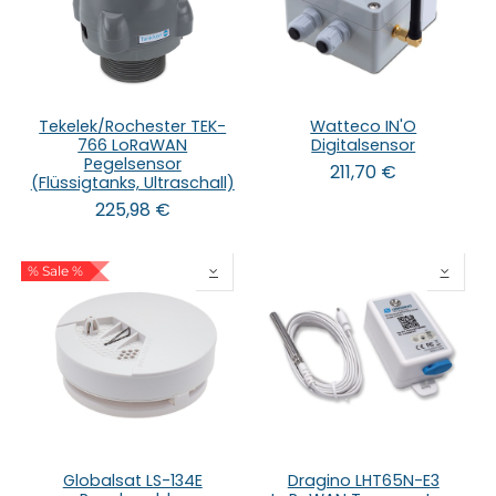
Tekelek/Rochester TEK-
Watteco IN'O
766 LoRaWAN
Digitalsensor
Pegelsensor
211,70
€
(Flüssigtanks, Ultraschall)
225,98
€
% Sale %
Globalsat LS-134E
Dragino LHT65N-E3