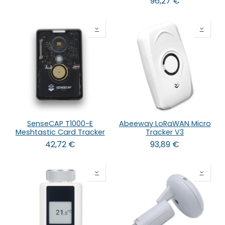
96,27
€
SenseCAP T1000-E
Abeeway LoRaWAN Micro
Meshtastic Card Tracker
Tracker V3
42,72
€
93,89
€