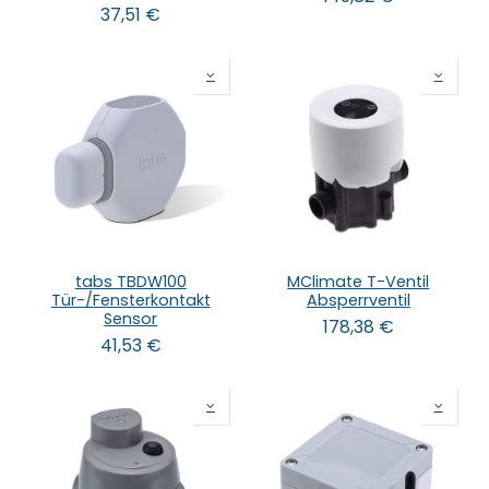
37,51
€
tabs TBDW100
MClimate T-Ventil
Tür-/Fensterkontakt
Absperrventil
Sensor
178,38
€
41,53
€