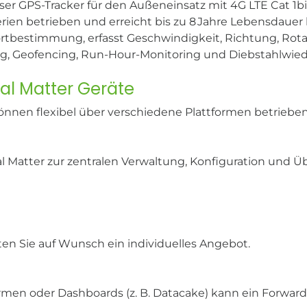
iser GPS-Tracker für den Außeneinsatz mit 4G LTE Cat 1bi
en betrieben und erreicht bis zu 8 Jahre Lebensdauer b
rtbestimmung, erfasst Geschwindigkeit, Richtung, Rota
ng, Geofencing, Run-Hour-Monitoring und Diebstahlwied
tal Matter Geräte
önnen flexibel über verschiedene Plattformen betriebe
al Matter zur zentralen Verwaltung, Konfiguration und 
ten Sie auf Wunsch ein individuelles Angebot.
ormen oder Dashboards (z. B. Datacake) kann ein Forwar