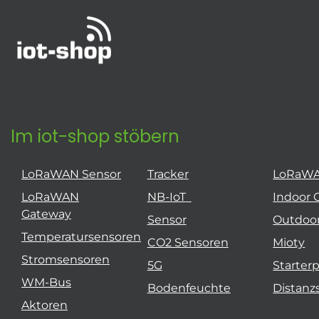
Im iot-shop stöbern
LoRaWAN Sensor
Tracker
LoRaW
LoRaWAN
NB-IoT
Indoor 
Gateway
Sensor
Outdoo
Temperatursensoren
CO2 Sensoren
Mioty
Stromsensoren
5G
Starter
WM-Bus
Bodenfeuchte
Distanz
Aktoren