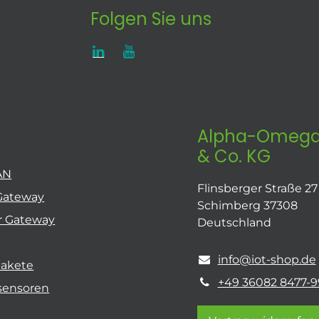
Folgen Sie uns
Alpha-Omega
& Co. KG
AN
Flinsberger Straße 27
Gateway
Schimberg 37308
r Gateway
Deutschland
info@iot-shop.de
pakete
+49 36082 8477-9
sensoren