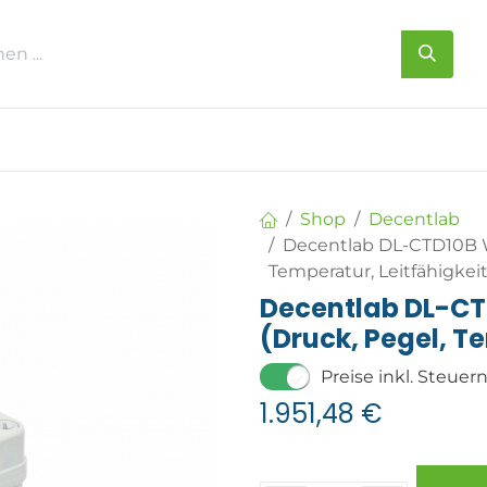
s
Über uns
Kontakt
Shop
Decentlab
Decentlab DL-CTD10B Wa
Temperatur, Leitfähigkeit
Decentlab DL-CT
(Druck, Pegel, T
Preise inkl. Steuer
1.951,48
€