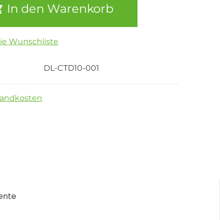
In den Warenkorb
die Wunschliste
DL-CTD10-001
sandkosten
ente