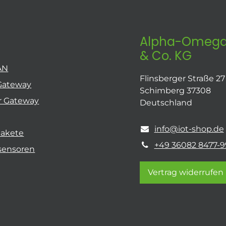
Alpha-Omega
& Co. KG
AN
Flinsberger Straße 27
Gateway
Schimberg 37308
r Gateway
Deutschland
info@iot-shop.de
pakete
+49 36082 8477-9
sensoren
Vertrag widerrufen