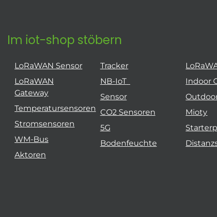
Im iot-shop stöbern
LoRaWAN Sensor
Tracker
LoRaW
LoRaWAN
NB-IoT
Indoor 
Gateway
Sensor
Outdoo
Temperatursensoren
CO2 Sensoren
Mioty
Stromsensoren
5G
Starter
WM-Bus
Bodenfeuchte
Distanz
Aktoren