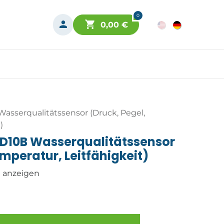
0
0,00
€
sserqualitätssensor (Druck, Pegel,
)
D10B Wasserqualitätssensor
emperatur, Leitfähigkeit)
n anzeigen