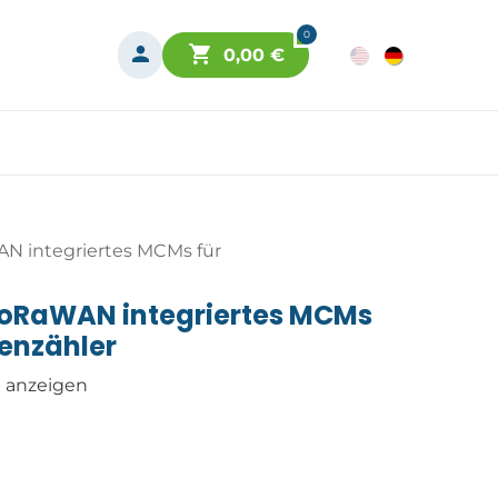
0
0,00
€
N integriertes MCMs für
LoRaWAN integriertes MCMs
enzähler
n anzeigen