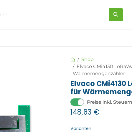
s
Über uns
Kontakt
Shop
Elvaco CMi4130 LoRaWA
Wärmemengenzähler
Elvaco CMi4130 
für Wärmemeng
Preise inkl. Steuer
148,63
€
Varianten