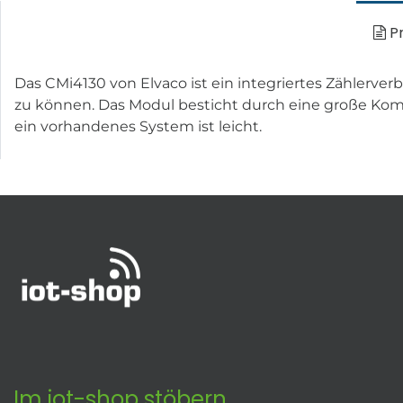
Pr
Das CMi4130 von Elvaco ist ein integriertes Zähler
zu können. Das Modul besticht durch eine große Komm
ein vorhandenes System ist leicht.
Im iot-shop stöbern