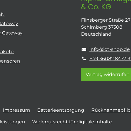
& Co. KG
AN
Flinsberger Straße 27
Gateway
Schimberg 37308
r Gateway
Deutschland
info@iot-shop.de
pakete
+49 36082 8477-9
sensoren
Vertrag widerrufen
Impressum
Batterieentsorgung
Rücknahmepflich
tleistungen
Widerrufsrecht für digitale Inhalte