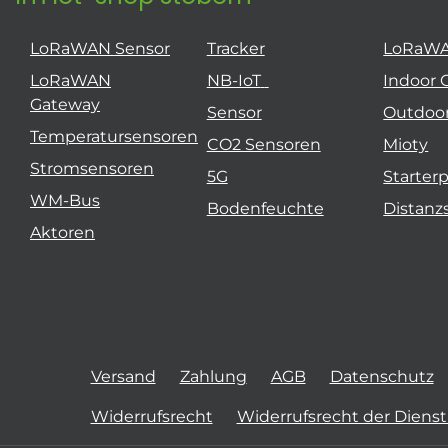
LoRaWAN Sensor
Tracker
LoRaW
LoRaWAN
NB-IoT
Indoor 
Gateway
Sensor
Outdoo
Temperatursensoren
CO2 Sensoren
Mioty
Stromsensoren
5G
Starter
WM-Bus
Bodenfeuchte
Distanz
Aktoren
Versand
Zahlung
AGB
Datenschutz
Widerrufsrecht
Widerrufsrecht der Diens