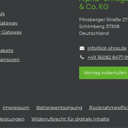
& Co. KG
AN
Flinsberger Straße 27
Gateway
Schimberg 37308
r Gateway
Deutschland
info@iot-shop.de
pakete
+49 36082 8477-9
sensoren
Vertrag widerrufen
Impressum
Batterieentsorgung
Rücknahmepflich
tleistungen
Widerrufsrecht für digitale Inhalte