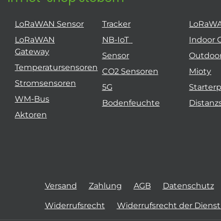
LoRaWAN Sensor
Tracker
LoRaW
LoRaWAN
NB-IoT
Indoor 
Gateway
Sensor
Outdoo
Temperatursensoren
CO2 Sensoren
Mioty
Stromsensoren
5G
Starter
WM-Bus
Bodenfeuchte
Distanz
Aktoren
Versand
Zahlung
AGB
Datenschutz
Widerrufsrecht
Widerrufsrecht der Diens