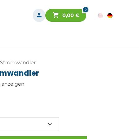
0
0,00
€
Stromwandler
omwandler
n anzeigen