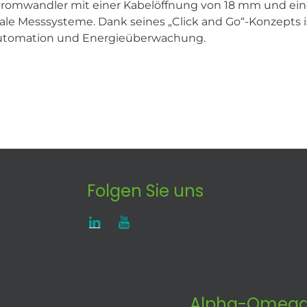
Stromwandler mit einer Kabelöffnung von 18 mm und eine
itale Messsysteme. Dank seines „Click and Go“-Konzepts 
automation und Energieüberwachung.
Folgen Sie uns
Alpha-Omega