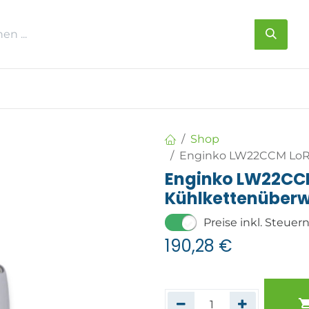
s
Über uns
Kontakt
Shop
Enginko LW22CCM LoR
Enginko LW22C
Kühlkettenüber
Preise inkl. Steuer
190,28
€