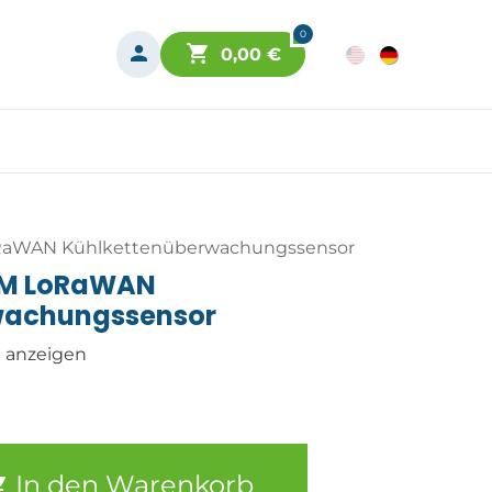
0
0,00
€
aWAN Kühlkettenüberwachungssensor
CM LoRaWAN
wachungssensor
n anzeigen
In den Warenkorb