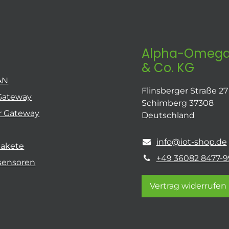
Alpha-Omega
& Co. KG
AN
Flinsberger Straße 27
Gateway
Schimberg 37308
r Gateway
Deutschland
info@iot-shop.de
pakete
+49 36082 8477-9
sensoren
Vertrag widerrufen