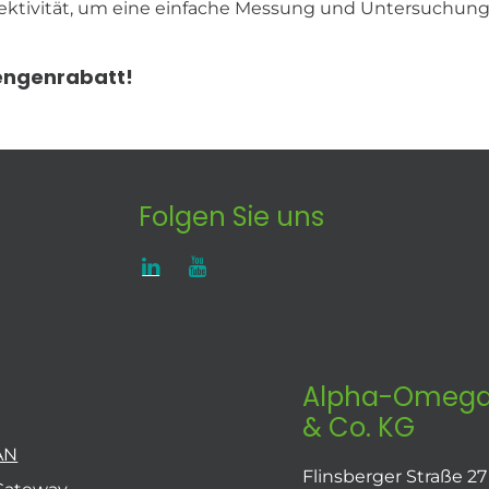
tivität, um eine einfache Messung und Untersuchung v
Mengenrabatt!
Folgen Sie uns
Alpha-Omega
& Co. KG
AN
Flinsberger Straße 27