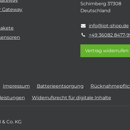
Gateway
Schimberg 37308
r Gateway
Deutschland
info@iot-shop.de
pakete
+49 36082 8477-9
sensoren
Vertrag widerrufen
Impressum
Batterieentsorgung
Rücknahmepflich
tleistungen
Widerrufsrecht für digitale Inhalte
 & Co. KG