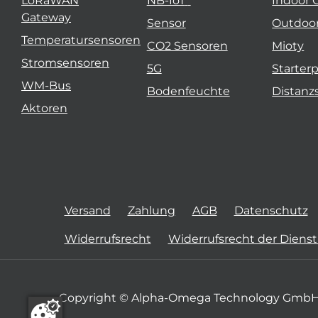
LoRaWAN
NB-IoT
Indoor 
Gateway
Sensor
Outdoo
Temperatursensoren
CO2 Sensoren
Mioty
Stromsensoren
5G
Starter
WM-Bus
Bodenfeuchte
Distanz
Aktoren
Versand
Zahlung
AGB
Datenschutz
Widerrufsrecht
Widerrufsrecht der Diens
Copyright © Alpha-Omega Technology GmbH