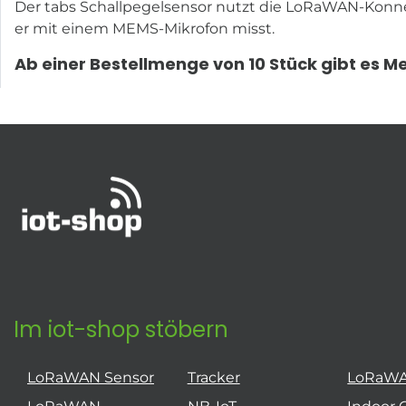
Der tabs Schallpegelsensor nutzt die LoRaWAN-Konnek
er mit einem MEMS-Mikrofon misst.
Ab einer Bestellmenge von 10 Stück gibt es 
Im iot-shop stöbern
LoRaWAN Sensor
Tracker
LoRaW