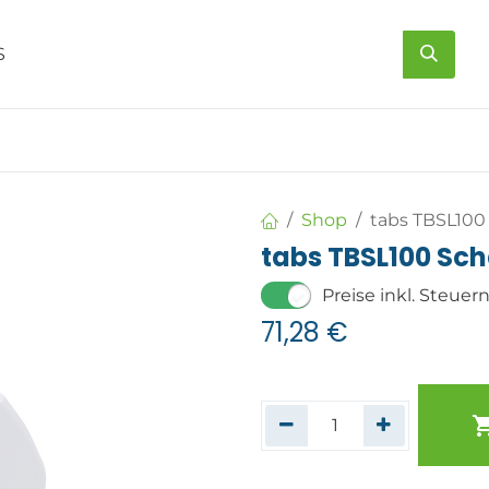
s
Über uns
Kontakt
Shop
tabs TBSL100
tabs TBSL100 Sch
Preise inkl. Steuer
71,28
€