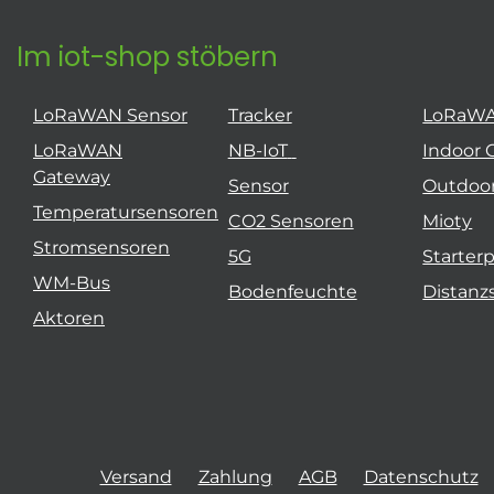
Im iot-shop stöbern
LoRaWAN Sensor
Tracker
LoRaW
LoRaWAN
NB-IoT
Indoor 
Gateway
Sensor
Outdoo
Temperatursensoren
CO2 Sensoren
Mioty
Stromsensoren
5G
Starter
WM-Bus
Bodenfeuchte
Distanz
Aktoren
Versand
Zahlung
AGB
Datenschutz