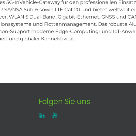
s 5G-InVehicle-Gateway für den professionellen Einsatz
 SA/NSA Sub-6 sowie LTE Cat 20 und bietet weltweit e
over, WLAN 5 Dual-Band, Gigabit-Ethernet, GNSS und CAN
ationssysteme und Flottenmanagement. Das robuste Al
thon-Support moderne Edge-Computing- und IoT-Anwend
eit und globaler Konnektivität.
Folgen Sie uns