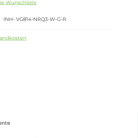
die Wunschliste
INH- VG814-NRQ3-W-G-R
sandkosten
ente