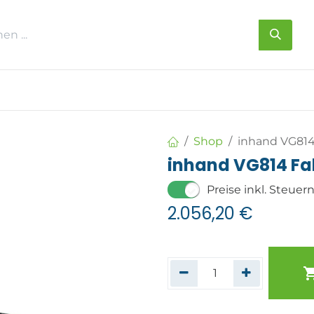
s
Über uns
Kontakt
Shop
inhand VG81
inhand VG814 F
Preise inkl. Steuer
2.056,20
€