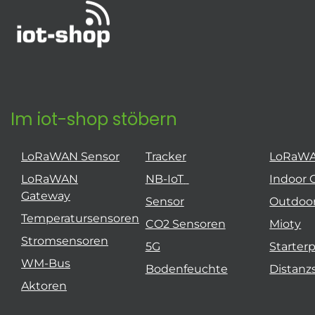
Im iot-shop stöbern
LoRaWAN Sensor
Tracker
LoRaW
LoRaWAN
NB-IoT
Indoor 
Gateway
Sensor
Outdoo
Temperatursensoren
CO2 Sensoren
Mioty
Stromsensoren
5G
Starter
WM-Bus
Bodenfeuchte
Distanz
Aktoren