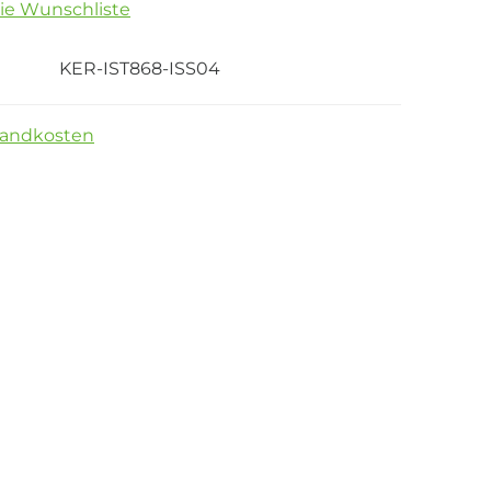
die Wunschliste
KER-IST868-ISS04
sandkosten