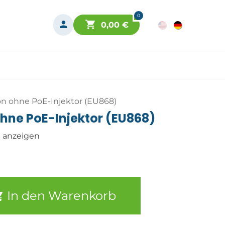
0
0,00
€
ion ohne PoE-Injektor (EU868)
 ohne PoE-Injektor (EU868)
n anzeigen
In den Warenkorb