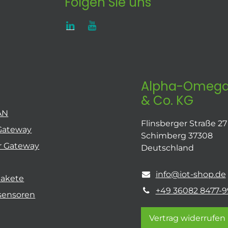
Folgen Sie uns
Alpha-Omega
& Co. KG
AN
Flinsberger Straße 27
Gateway
Schimberg 37308
r Gateway
Deutschland
info@iot-shop.de
pakete
+49 36082 8477-9
sensoren
Vertrag widerrufen