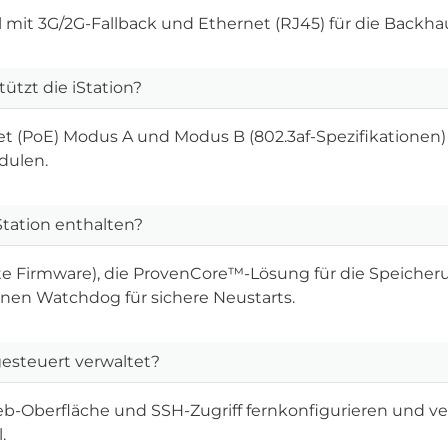
 mit 3G/2G-Fallback und Ethernet (RJ45) für die Backhau
tzt die iStation?
et (PoE) Modus A und Modus B (802.3af-Spezifikationen)
dulen.
Station enthalten?
rte Firmware), die ProvenCore™-Lösung für die Speicheru
nen Watchdog für sichere Neustarts.
gesteuert verwaltet?
 Web-Oberfläche und SSH-Zugriff fernkonfigurieren und v
.