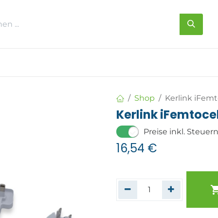
s
Über uns
Kontakt
Shop
Kerlink iFemt
Kerlink iFemtocel
Preise inkl. Steuer
16,54
€