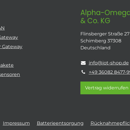
Alpha-Omega
& Co. KG
AN
Flinsberger Straße 27
Gateway
Schimberg 37308
r Gateway
Deutschland
info@iot-shop.de
pakete
+49 36082 8477-9
sensoren
Vertrag widerrufen
Impressum
Batterieentsorgung
Rücknahmepflich