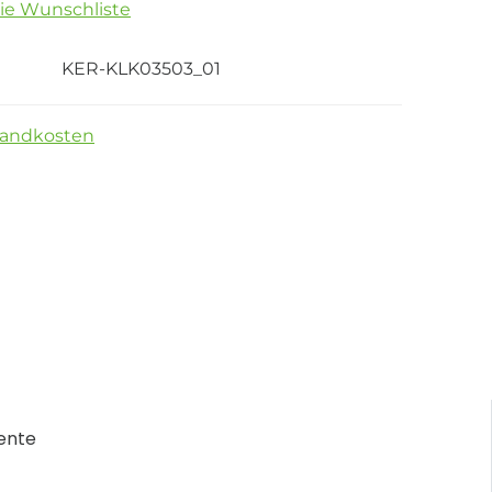
die Wunschliste
KER-KLK03503_01
sandkosten
ente