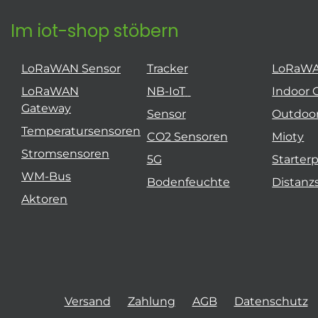
Im iot-shop stöbern
LoRaWAN Sensor
Tracker
LoRaW
LoRaWAN
NB-IoT
Indoor 
Gateway
Sensor
Outdoo
Temperatursensoren
CO2 Sensoren
Mioty
Stromsensoren
5G
Starter
WM-Bus
Bodenfeuchte
Distanz
Aktoren
Versand
Zahlung
AGB
Datenschutz