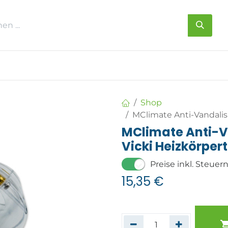
s
Über uns
Kontakt
Shop
MClimate Anti-Vandali
MClimate Anti-V
Vicki Heizkörpe
Preise inkl. Steuer
15,35
€