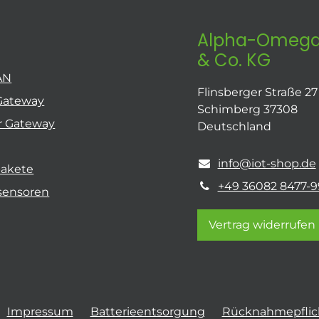
Alpha-Omega
& Co. KG
AN
Flinsberger Straße 27
Gateway
Schimberg 37308
r Gateway
Deutschland
info@iot-shop.de
pakete
+49 36082 8477-9
sensoren
Vertrag widerrufen
Impressum
Batterieentsorgung
Rücknahmepflich