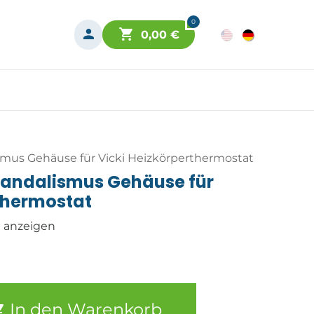
0
0,00
€
smus Gehäuse für Vicki Heizkörperthermostat
andalismus Gehäuse für
rthermostat
n anzeigen
In den Warenkorb