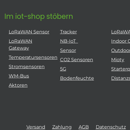
Im iot-shop stöbern
LoRaWAN Sensor
Tracker
LoRaW
LoRaWAN
NB-IoT
Indoor 
Gateway
Sensor
Outdoo
Temperatursensoren
CO2 Sensoren
Mioty
Stromsensoren
5G
Starter
WM-Bus
Bodenfeuchte
Distanz
Aktoren
Versand
Zahlung
AGB
Datenschutz