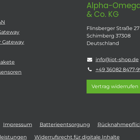
Alpha-Omega
& Co. KG
AN
Flinsberger Straße 27
Gateway
Schimberg 37308
r Gateway
Deutschland
info@iot-shop.de
pakete
+49 36082 8477-9
sensoren
Vertrag widerrufen
Impressum
Batterieentsorgung
Rücknahmepflich
tleistungen
Widerrufsrecht für digitale Inhalte