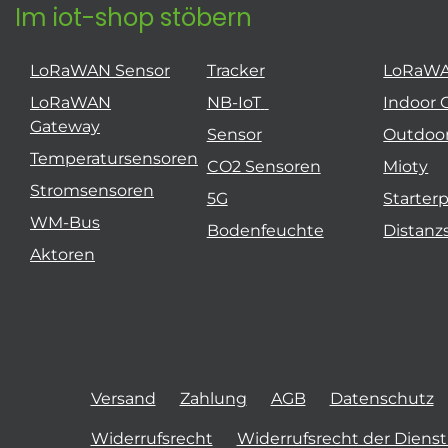
Im iot-shop stöbern
LoRaWAN Sensor
Tracker
LoRaW
LoRaWAN
NB-IoT
Indoor 
Gateway
Sensor
Outdoo
Temperatursensoren
CO2 Sensoren
Mioty
Stromsensoren
5G
Starter
WM-Bus
Bodenfeuchte
Distanz
Aktoren
Versand
Zahlung
AGB
Datenschutz
Widerrufsrecht
Widerrufsrecht der Diens