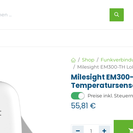
s
Über uns
Kontakt
Shop
Funkverbind
Milesight EM300-TH Lo
Milesight EM30
Temperatursenso
Preise inkl. Steuer
55,81
€