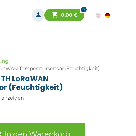
0
0,00
€
ung
RaWAN Temperatursensor (Feuchtigkeit)
0-TH LoRaWAN
r (Feuchtigkeit)
n anzeigen
In den Warenkorb