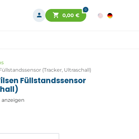
0
0,00
€
hs
llstandssensor (Tracker, Ultraschall)
ilsen Füllstandssensor
hall)
n anzeigen