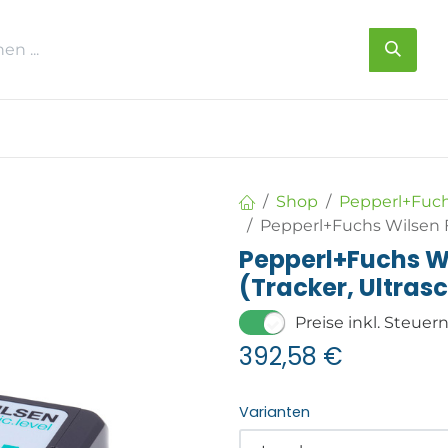
s
Über uns
Kontakt
Shop
Pepperl+Fuc
Pepperl+Fuchs Wilsen Fü
Pepperl+Fuchs W
(Tracker, Ultrasc
Preise inkl. Steuer
392,58
€
Varianten