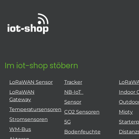
Im iot-shop stöbern
LoRaWAN Sensor
Tracker
LoRaW
LoRaWAN
NB-IoT
Indoor 
Gateway
Sensor
Outdoo
Temperatursensoren
CO2 Sensoren
Mioty
Stromsensoren
5G
Starter
WM-Bus
Bodenfeuchte
Distanz