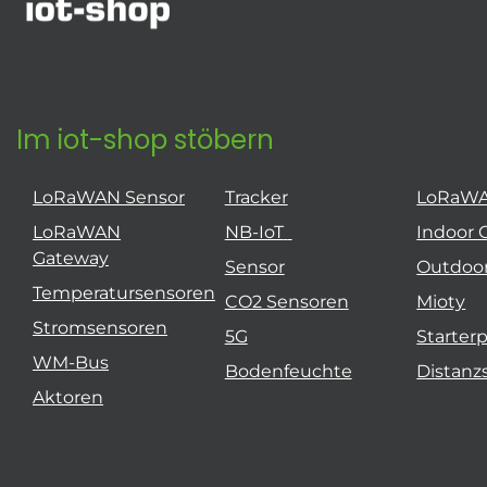
Im iot-shop stöbern
LoRaWAN Sensor
Tracker
LoRaW
LoRaWAN
NB-IoT
Indoor 
Gateway
Sensor
Outdoo
Temperatursensoren
CO2 Sensoren
Mioty
Stromsensoren
5G
Starter
WM-Bus
Bodenfeuchte
Distanz
Aktoren