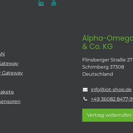
Alpha-Omega
& Co. KG
AN
Flinsberger Straße 27
Gateway
Schimberg 37308
r Gateway
Deutschland
info@iot-shop.de
pakete
+49 36082 8477-9
sensoren
Vertrag widerrufen