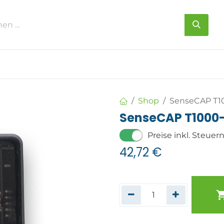
s
Über uns
Kontakt
Shop
SenseCAP T10
SenseCAP T1000-
Preise inkl. Steuer
42,72
€