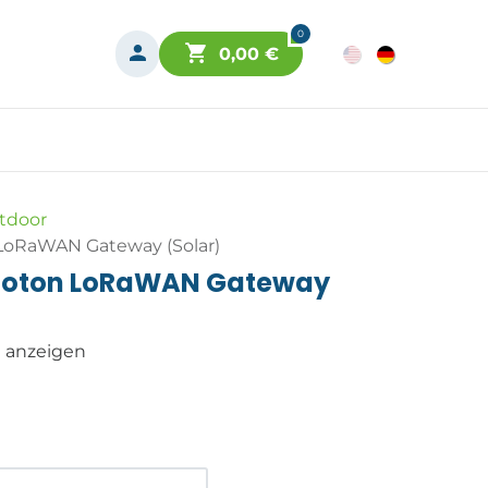
0
0,00
€
tdoor
LoRaWAN Gateway (Solar)
Photon LoRaWAN Gateway
n anzeigen