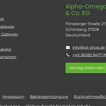
Alpha-Omega
& Co. KG
AN
Flinsberger Straße 27
Gateway
Schimberg 37308
r Gateway
Deutschland
info@iot-shop.de
pakete
+49 36082 8477-9
sensoren
Vertrag widerrufen
Impressum
Batterieentsorgung
Rücknahmepflich