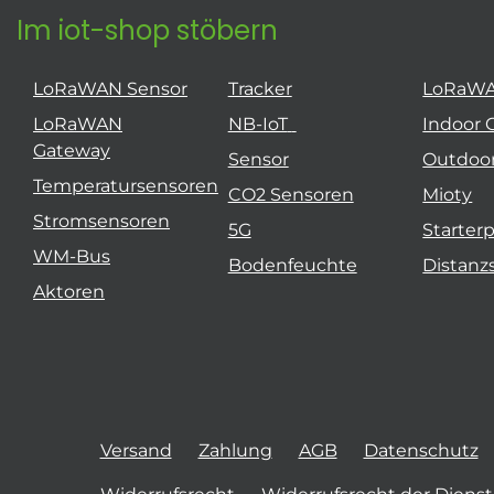
Im iot-shop stöbern
LoRaWAN Sensor
Tracker
LoRaW
LoRaWAN
NB-IoT
Indoor 
Gateway
Sensor
Outdoo
Temperatursensoren
CO2 Sensoren
Mioty
Stromsensoren
5G
Starter
WM-Bus
Bodenfeuchte
Distanz
Aktoren
Versand
Zahlung
AGB
Datenschutz