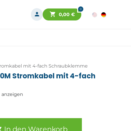
0
0,00
€
tromkabel mit 4-fach Schraubklemme
20M Stromkabel mit 4-fach
n anzeigen
In den Warenkorb