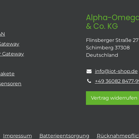
Alpha-Omega
& Co. KG
AN
Flinsberger Straße 27
Gateway
Schimberg 37308
r Gateway
Deutschland
info@iot-shop.de
pakete
+49 36082 8477-9
sensoren
Vertrag widerrufen
Impressum
Batterieentsorgung
Rücknahmepflich