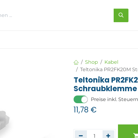
s
Über uns
Kontakt
Shop
Kabel
Teltonika PR2FK20M S
Teltonika PR2FK
Schraubklemme
Preise inkl. Steuer
11,78
€