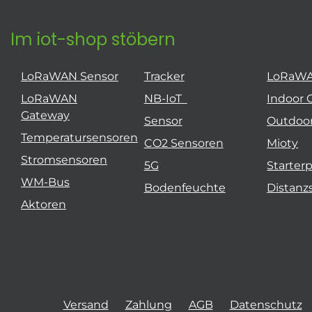
Im iot-shop stöbern
LoRaWAN Sensor
Tracker
LoRaW
LoRaWAN
NB-IoT
Indoor 
Gateway
Sensor
Outdoo
Temperatursensoren
CO2 Sensoren
Mioty
Stromsensoren
5G
Starter
WM-Bus
Bodenfeuchte
Distanz
Aktoren
Versand
Zahlung
AGB
Datenschutz