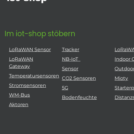
Im iot-shop stöbern
LoRaWAN Sensor
Tracker
LoRaW
LoRaWAN
NB-IoT
Indoor 
Gateway
Sensor
Outdoo
Temperatursensoren
CO2 Sensoren
Mioty
Stromsensoren
5G
Starter
WM-Bus
Bodenfeuchte
Distanz
Aktoren