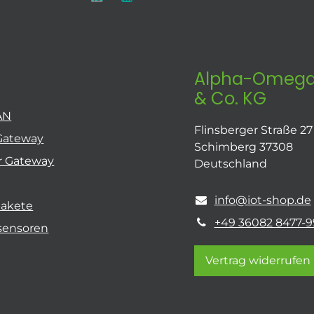
Alpha-Omega
& Co. KG
AN
Flinsberger Straße 27
Gateway
Schimberg 37308
r Gateway
Deutschland
info@iot-shop.de
pakete
+49 36082 8477-9
sensoren
Vertrag widerrufen