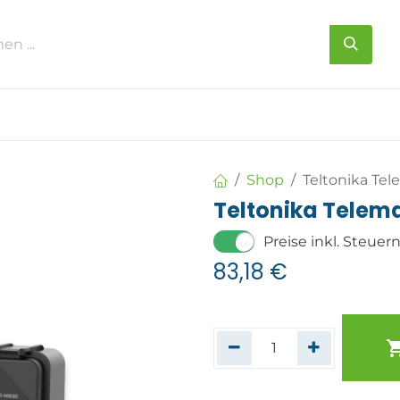
s
Über uns
Kontakt
Shop
Teltonika Tel
Teltonika Telem
Preise inkl. Steuer
83,18
€