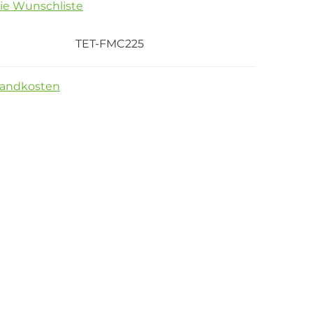
die Wunschliste
TET-FMC225
sandkosten