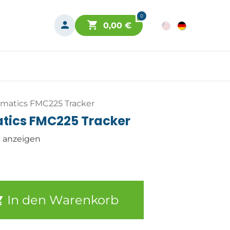
0
0,00
€
ematics FMC225 Tracker
atics FMC225 Tracker
n anzeigen
In den Warenkorb