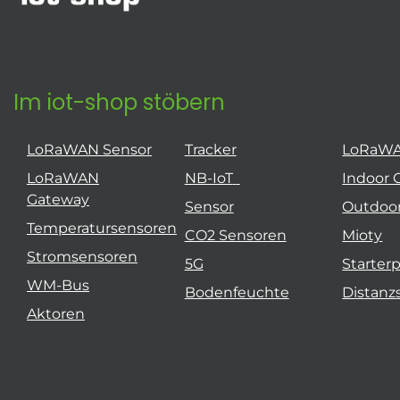
Im iot-shop stöbern
LoRaWAN Sensor
Tracker
LoRaW
LoRaWAN
NB-IoT
Indoor 
Gateway
Sensor
Outdoo
Temperatursensoren
CO2 Sensoren
Mioty
Stromsensoren
5G
Starter
WM-Bus
Bodenfeuchte
Distanz
Aktoren