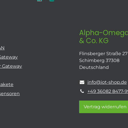
Alpha-Omega
& Co. KG
AN
Flinsberger Straße 27
Gateway
Schimberg 37308
r Gateway
Deutschland
info@iot-shop.de
pakete
+49 36082 8477-9
sensoren
Vertrag widerrufen