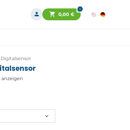
0
0,00
€
Digitalsensor
italsensor
n anzeigen