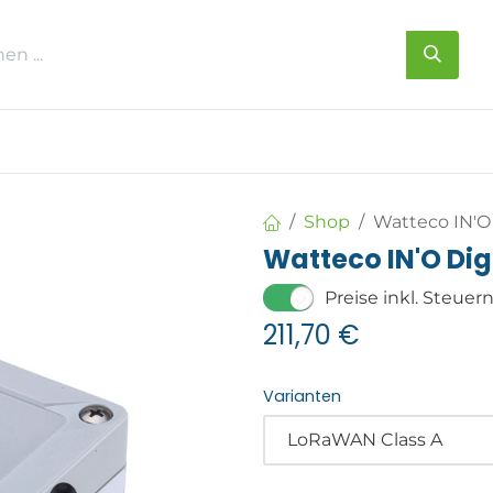
s
Über uns
Kontakt
Shop
Watteco IN'O 
Watteco IN'O Dig
Preise inkl. Steuer
211,70
€
Varianten