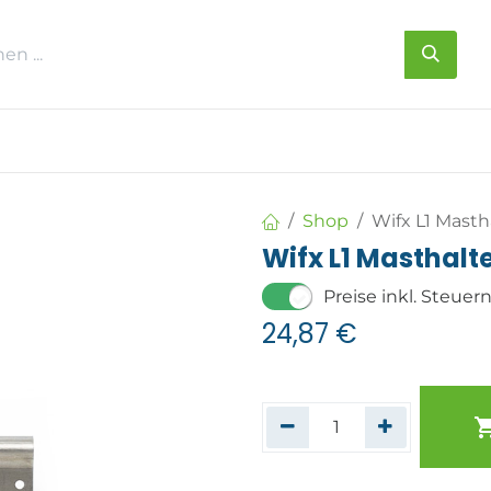
s
Über uns
Kontakt
Shop
Wifx L1 Mast
Wifx L1 Masthalt
Preise inkl. Steuer
24,87
€