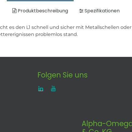
Produktbeschreibung
Spezifikationen
cht es den L1 schnell und sicher mit Metallschellen od
ettererignissen problemlos stand.
Folgen Sie uns
Alpha-Omega
& Co. KG