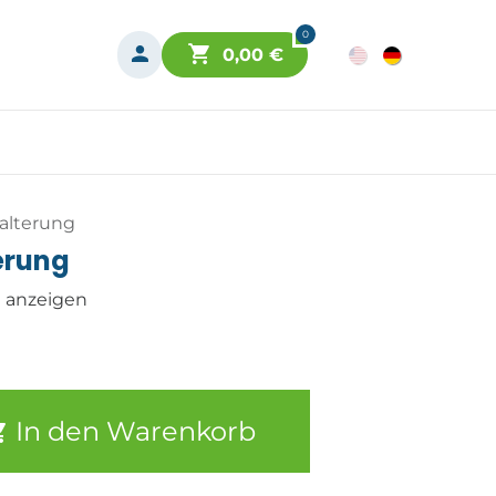
0
0,00
€
halterung
erung
n anzeigen
In den Warenkorb