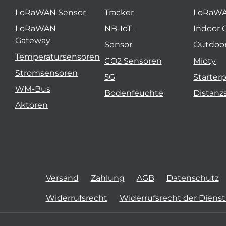
LoRaWAN Sensor
Tracker
LoRaW
LoRaWAN
NB-IoT
Indoor 
Gateway
Sensor
Outdoo
Temperatursensoren
CO2 Sensoren
Mioty
Stromsensoren
5G
Starter
WM-Bus
Bodenfeuchte
Distanz
Aktoren
Versand
Zahlung
AGB
Datenschutz
Widerrufsrecht
Widerrufsrecht der Diens