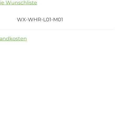
die Wunschliste
WX-WHR-L01-M01
sandkosten