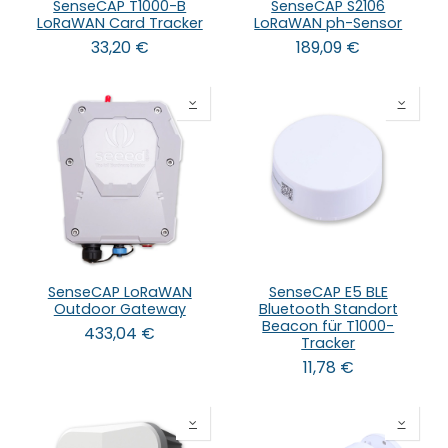
SenseCAP T1000-B
SenseCAP S2106
LoRaWAN Card Tracker
LoRaWAN ph-Sensor
33,20
€
189,09
€
SenseCAP LoRaWAN
SenseCAP E5 BLE
Outdoor Gateway
Bluetooth Standort
Beacon für T1000-
433,04
€
Tracker
11,78
€