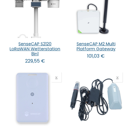
SenseCAP S2120
SenseCAP M2 Multi
LoRaWAN Wetterstation
Platform Gateway
8in1
101,03
€
229,55
€