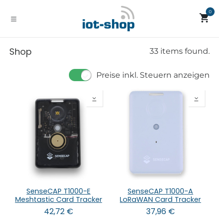
Zum Inhalt springen
0
Shop
33 items found.
Preise inkl. Steuern anzeigen
SenseCAP T1000-E
SenseCAP T1000-A
Meshtastic Card Tracker
LoRaWAN Card Tracker
42,72
€
37,96
€