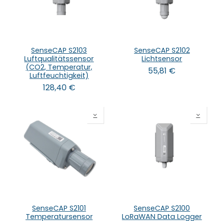
SenseCAP S2103
SenseCAP S2102
Luftqualitätssensor
Lichtsensor
(CO2, Temperatur,
55,81
€
Luftfeuchtigkeit)
128,40
€
SenseCAP S2101
SenseCAP S2100
Temperatursensor
LoRaWAN Data Logger