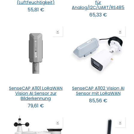
(Luftfeuchtigkeit)
für
Analog/I2C/UART/RS485
55,81
€
65,33
€
SenseCAP A1101 LoRaWAN
SenseCAP A1102 Vision AI
Vision AI Sensor zur
Sensor mit LoRaWAN
Bilderkennung
85,56
€
79,61
€