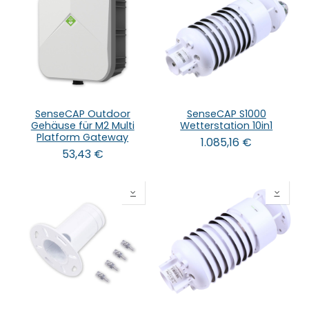
SenseCAP Outdoor
SenseCAP S1000
Gehäuse für M2 Multi
Wetterstation 10in1
Platform Gateway
1.085,16
€
53,43
€