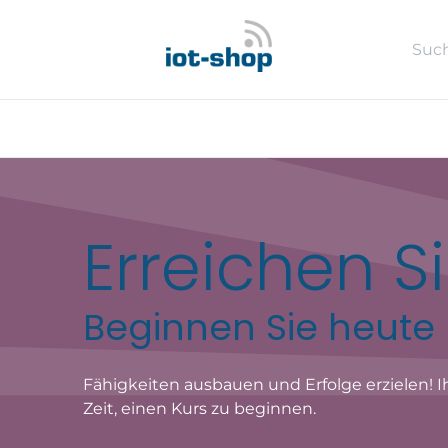
Zum Inhalt springen
Neu
Shop
Sales %
Usecase
Erreichen 
Beginnen Sie heute 
Fähigkeiten ausbauen und Erfolge erzielen! I
Zeit, einen Kurs zu beginnen.