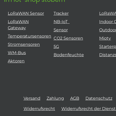
LoRaWAN Sensor
Tracker
LoRaW
LoRaWAN
NB-IoT
Indoor 
Gateway
Sensor
Outdoo
Temperatursensoren
CO2 Sensoren
Mioty
Stromsensoren
5G
Starter
WM-Bus
Bodenfeuchte
Distanz
Aktoren
Versand
Zahlung
AGB
Datenschutz
Widerrufsrecht
Widerrufsrecht der Diens