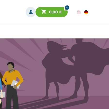
0
0,00
€