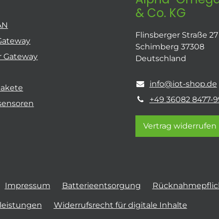
& Co. KG
AN
Flinsberger Straße 27
Gateway
Schimberg 37308
r Gateway
Deutschland
info@iot-shop.de
pakete
+49 36082 8477-9
sensoren
Vertrag widerrufen
Impressum
Batterieentsorgung
Rücknahmepflich
tleistungen
Widerrufsrecht für digitale Inhalte