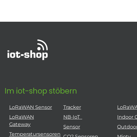
Im iot-shop stöbern
LoRaWAN Sensor
Tracker
LoRaW
LoRaWAN
NB-IoT
Indoor 
Gateway
Sensor
Outdoo
Temperatursensoren
CO2 Sensoren
Mioty