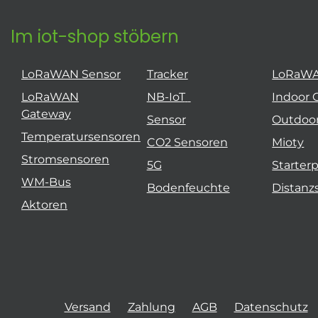
Im iot-shop stöbern
LoRaWAN Sensor
Tracker
LoRaW
LoRaWAN
NB-IoT
Indoor 
Gateway
Sensor
Outdoo
Temperatursensoren
CO2 Sensoren
Mioty
Stromsensoren
5G
Starter
WM-Bus
Bodenfeuchte
Distanz
Aktoren
Versand
Zahlung
AGB
Datenschutz