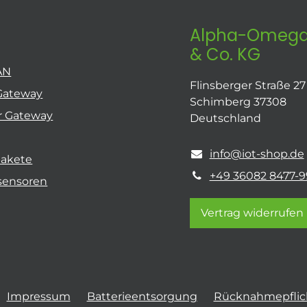
Alpha-Omega
& Co. KG
AN
Flinsberger Straße 27
Gateway
Schimberg 37308
r Gateway
Deutschland
info@iot-shop.de
pakete
+49 36082 8477-9
sensoren
Vertrag widerrufen
Impressum
Batterieentsorgung
Rücknahmepflich