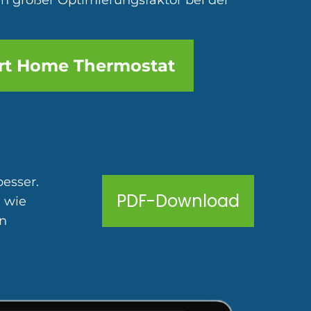
ein großer Optimierungsfaktor bei der
rt Home Thermostat
besser.
PDF-Download
d wie
n