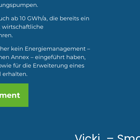
eizungspumpen.
ch ab 10 GWh/a, die bereits ein
 wirtschaftliche
hren.
sher kein Energiemanagement –
en Annex – eingeführt haben,
owie für die Erweiterung eines
 erhalten.
ement
Vicki
– Sma