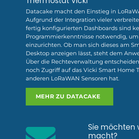
Thermostat Vicki
Datacake macht den Einstieg in LoRaW
Aufgrund der Integration vieler verbrei
fertig konfigurierten Dashboards sind k
Programmierkenntnisse notwendig, um 
einzurichten. Ob man sich dieses am S
Desktop anzeigen lässt, steht dem Anw
Über die Rechteverwaltung entscheiden S
noch Zugriff auf das Vicki Smart Home 
anderen LoRaWAN Sensoren hat
.
MEHR ZU DATACAKE
Sie möchten w
macht?