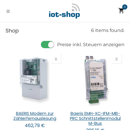
Zum Inhalt springen
0
Shop
6 items found.
Preise inkl. Steuern anzeigen
BAERIS Modem zur
Baeris EMH-XC-IFM-MB-
Zählerfernauslesung
PRC Schnittstellenmodul
M-Bus
462,79
€