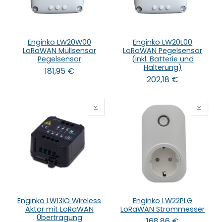
Enginko LW20W00
Enginko LW20L00
LoRaWAN Müllsensor
LoRaWAN Pegelsensor
Pegelsensor
(inkl. Batterie und
Halterung)
181,95
€
202,18
€
Enginko LW13IO Wireless
Enginko LW22PLG
Aktor mit LoRaWAN
LoRaWAN Strommesser
Übertragung
168,86
€