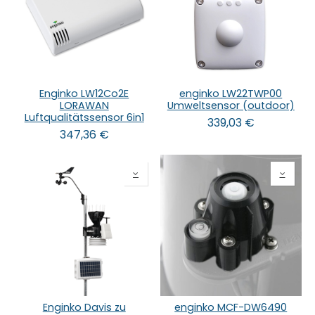
Enginko LW12Co2E
enginko LW22TWP00
LORAWAN
Umweltsensor (outdoor)
Luftqualitätssensor 6in1
339,03
€
347,36
€
Enginko Davis zu
enginko MCF-DW6490