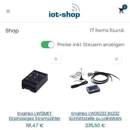
Zum Inhalt springen
0
Shop
17 items found.
Preise inkl. Steuern anzeigen
Enginko LW12MET
Enginko LW06232 RS232
Einphasiges Stromzähler
Schnittstelle zu LoRaWAN
191,47
€
235,50
€