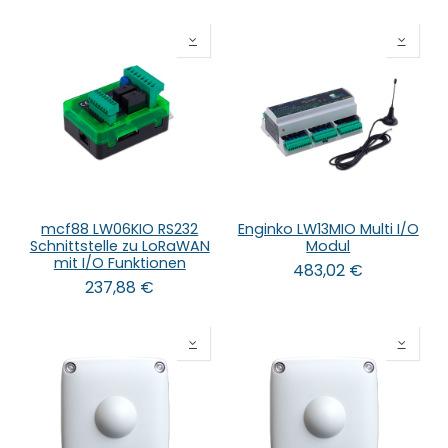
mcf88 LW06KIO RS232
Enginko LW13MIO Multi I/O
Schnittstelle zu LoRaWAN
Modul
mit I/O Funktionen
483,02
€
237,88
€