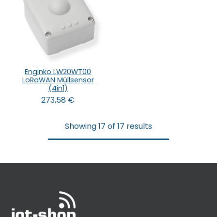
Enginko LW20WT00
LoRaWAN Müllsensor
(4in1)
273,58
€
Showing 17 of 17 results