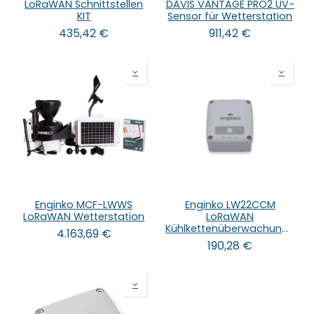
LoRaWAN Schnittstellen
DAVIS VANTAGE PRO2 UV-
KIT
Sensor für Wetterstation
435,42
€
911,42
€
Enginko MCF-LWWS
Enginko LW22CCM
LoRaWAN Wetterstation
LoRaWAN
Kühlkettenüberwachungssensor
4.163,69
€
190,28
€