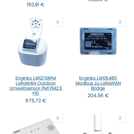
162,91
€
Enginko LW12TERPM
Enginko LW06485
LoRaWAN Outdoor
Modbus zu LoRaWAN
Umweltsensor PM1 PM2.5
Bridge
P10
204,56
€
875,72
€