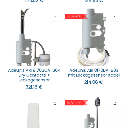
173,62
€
124,83
€
% Sale %
Adeunis ARF8170BCA-B04
Adeunis ARF8170BA-B03
Dry Contacts +
mit Leckagesensor Kabel
Leckagesensor
214,08
€
321,18
€
% Sale %