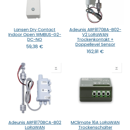
Lansen Dry Contact
Adeunis ARF8170BA-B02-
Indoor Open WMBUS-G2-
V2 LoRaWAN
DC-NO
Trockenkontakt +
Doppellevel Sensor
59,38
€
162,91
€
Adeunis ARF8170BCA-B02
MClimate 16A LoRaWAN
LoRaWAN
Trockenschalter