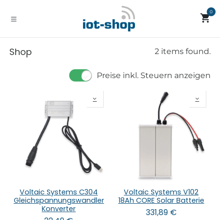
Zum Inhalt springen
0
Shop
2 items found.
Preise inkl. Steuern anzeigen
Voltaic Systems C304
Voltaic Systems V102
Gleichspannungswandler
18Ah CORE Solar Batterie
Konverter
331,89
€