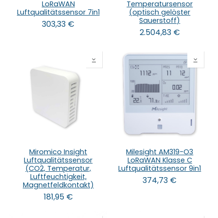
LoRaWAN
Temperatursensor
Luftqualitätssensor 7in1
(optisch gelöster
Sauerstoff)
303,33
€
2.504,83
€
Miromico Insight
Milesight AM319-O3
Luftqualitätssensor
LoRaWAN Klasse C
(CO2, Temperatur,
Luftqualitätssensor 9in1
Luftfeuchtigkeit,
374,73
€
Magnetfeldkontakt)
181,95
€