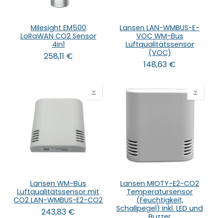
Milesight EM500
Lansen LAN-WMBUS-E-
LoRaWAN CO2 Sensor
VOC WM-Bus
4in1
Luftqualitätssensor
(VOC)
258,11
€
148,63
€
Lansen WM-Bus
Lansen MIOTY-E2-CO2
Luftqualitätssensor mit
Temperatursensor
CO2 LAN-WMBUS-E2-CO2
(Feuchtigkeit,
Schallpegel) inkl. LED und
243,83
€
Buzzer