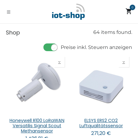
Zum Inhalt springen
0
Shop
64 items found.
Preise inkl. Steuern anzeigen
Honeywell R100 LoRaWAN
ELSYS ERS2 CO2
Versatilis Signal Scout
Luftqualitätssensor
Methansensor
271,20
€