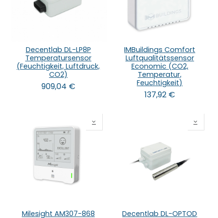
Decentlab DL-LP8P
IMBuildings Comfort
Temperatursensor
Luftqualitätssensor
(Feuchtigkeit, Luftdruck,
Economic (CO2,
CO2)
Temperatur,
Feuchtigkeit)
909,04
€
137,92
€
Milesight AM307-868
Decentlab DL-OPTOD