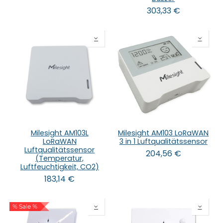
303,33
€
Milesight AM103L
Milesight AM103 LoRaWAN
LoRaWAN
3 in 1 Luftqualitätssensor
Luftqualitätssensor
204,56
€
(Temperatur,
Luftfeuchtigkeit, CO2)
183,14
€
% Sale %