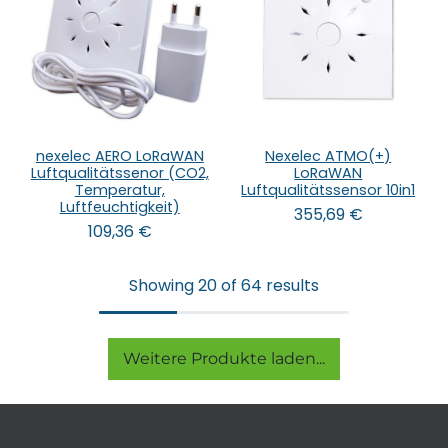
nexelec AERO LoRaWAN
Nexelec ATMO(+)
Luftqualitätssenor (CO2,
LoRaWAN
Temperatur,
Luftqualitätssensor 10in1
Luftfeuchtigkeit)
355,69
€
109,36
€
Showing 20 of 64 results
Weitere Produkte laden...