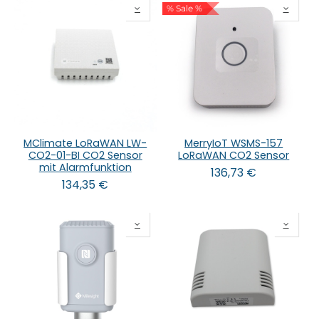
% Sale %
MClimate LoRaWAN LW-
MerryIoT WSMS-157
CO2-01-BI CO2 Sensor
LoRaWAN CO2 Sensor
mit Alarmfunktion
136,73
€
134,35
€