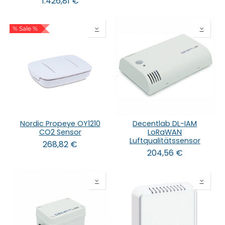
1.426,81
€
% Sale %
Nordic Propeye OY1210
Decentlab DL-IAM
CO2 Sensor
LoRaWAN
Luftqualitätssensor
268,82
€
204,56
€