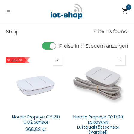
Zum Inhalt springen
0
Shop
4 items found.
Preise inkl. Steuern anzeigen
% Sale %
Nordic Propeye OY1210
Nordic Propeye OY1700
CO2 Sensor
LoRaWAN
Luftqualitätssensor
268,82
€
(Partikel)