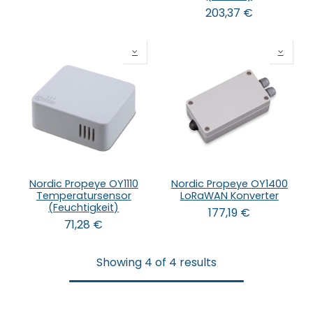
203,37
€
Nordic Propeye OY1110
Nordic Propeye OY1400
Temperatursensor
LoRaWAN Konverter
(Feuchtigkeit)
177,19
€
71,28
€
Showing 4 of 4 results