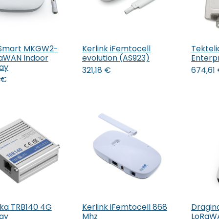
mart MKGW2-
Kerlink iFemtocell
Tektel
 den Warenkorb
In den Warenkorb
In 
aWAN Indoor
evolution (AS923)
Enterp
ay
321,18
€
674,61
€
ika TRB140 4G
Kerlink iFemtocell 868
Dragin
In den Warenkorb
In 
ay
Mhz
LoRaW