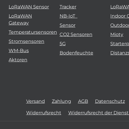
LoRaWAN Sensor
Tracker
LoRaW
LoRaWAN
NB-IoT
Indoor 
Gateway
Sensor
Outdoo
Temperatursensoren
CO2 Sensoren
Mioty
Stromsensoren
5G
Starter
WM-Bus
Bodenfeuchte
Distanz
Aktoren
Versand
Zahlung
AGB
Datenschutz
Widerrufsrecht
Widerrufsrecht der Diens