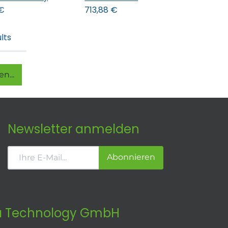
€
713,88
€
lts
n...
Newsletter anmelden
Abonnieren
 Technology GmbH