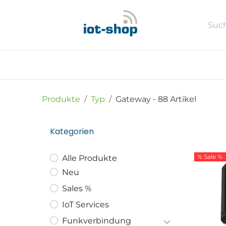
Zum Inhalt springen
Neu
Shop
Sales %
Usecase
Produkte
Typ
Gateway
- 88 Artikel
Kategorien
% Sale %
Alle Produkte
Neu
Sales %
IoT Services
Funkverbindung