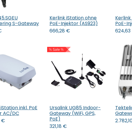
.45.SGEU
Kerlink iStation ohne
Kerlink
 den Warenkorb
In den Warenkorb
In 
ering S-Gateway
PoE-Injektor (AS923)
PoE-In
€
666,28
€
624,63
% Sale %
 iStation inkl. PoE
Ursalink UG85 Indoor-
Tektel
 den Warenkorb
In den Warenkorb
or AC/DC
Gateway (WiFi, GPS,
Gatew
PoE)
€
2.782,1
321,18
€