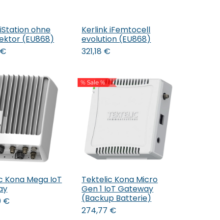
 iStation ohne
Kerlink iFemtocell
den Warenkorb
In den Warenkorb
jektor (EU868)
evolution (EU868)
€
321,18
€
% Sale %
ic Kona Mega IoT
Tektelic Kona Micro
ay
Gen 1 IoT Gateway
(Backup Batterie)
0
€
274,77
€