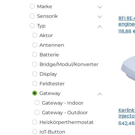
Marke
Sensorik
RFI RE
In
engine
Typ
118,88
Aktor
Antennen
Batterie
Bridge/Modul/Konverter
Display
Feldtester
Gateway
Gateway - Indoor
Kerlink
In
Gateway - Outdoor
Inject
Heizkörperthermostat
642,48
IoT-Button