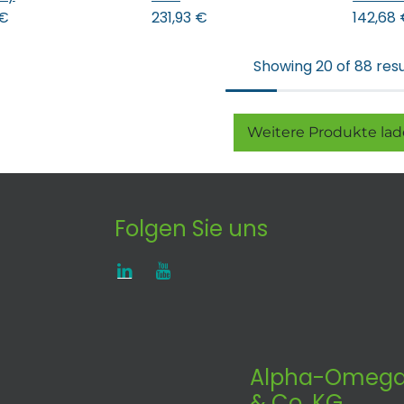
€
231,93
€
142,68
Showing 20 of 88 resu
Weitere Produkte lade
Folgen Sie uns
Alpha-Omega
& Co. KG