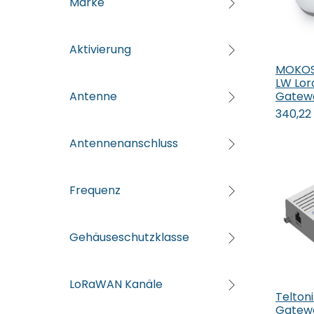
Marke
Aktivierung
MOKOS
In
LW Lor
Gatew
Antenne
340,22
Antennenanschluss
Frequenz
Gehäuseschutzklasse
LoRaWAN Kanäle
Telton
Gatew