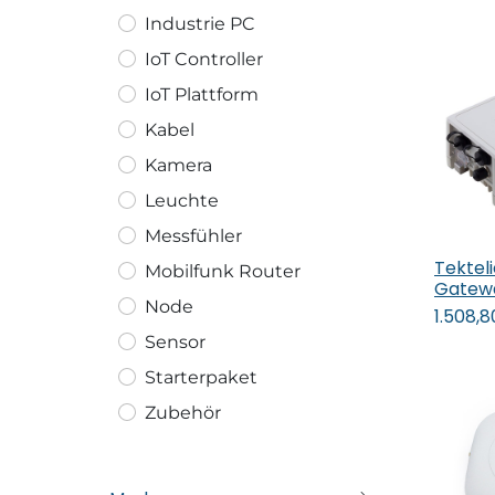
Industrie PC
IoT Controller
IoT Plattform
Kabel
Kamera
Leuchte
Messfühler
Tektel
Mobilfunk Router
In
Gatew
Node
1.508,8
Sensor
Starterpaket
Zubehör