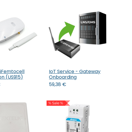
 iFemtocell
IoT Service - Gateway
den Warenkorb
In den Warenkorb
on (US915)
Onboarding
€
59,38
€
% Sale %