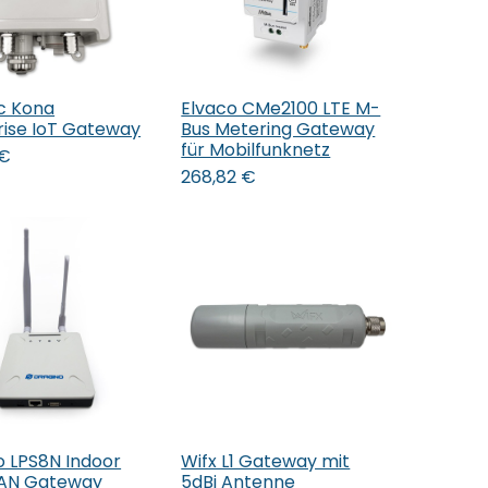
ic Kona
Elvaco CMe2100 LTE M-
den Warenkorb
In den Warenkorb
rise IoT Gateway
Bus Metering Gateway
für Mobilfunknetz
€
268,82
€
o LPS8N Indoor
Wifx L1 Gateway mit
den Warenkorb
In den Warenkorb
AN Gateway
5dBi Antenne