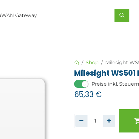
s
Über uns
Kontakt
Shop
Milesight WS
Milesight WS501
Preise inkl. Steuer
65,33
€