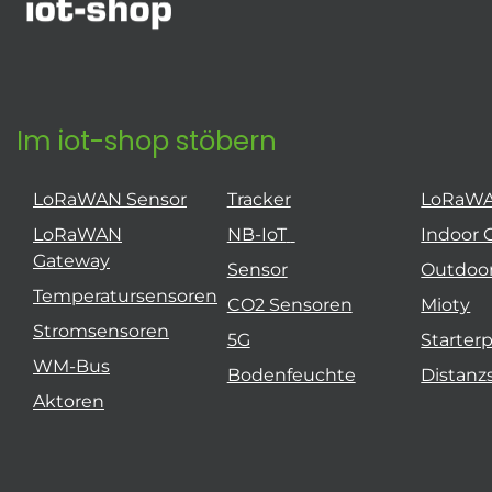
Im iot-shop stöbern
LoRaWAN Sensor
Tracker
LoRaW
LoRaWAN
NB-IoT
Indoor 
Gateway
Sensor
Outdoo
Temperatursensoren
CO2 Sensoren
Mioty
Stromsensoren
5G
Starter
WM-Bus
Bodenfeuchte
Distanz
Aktoren