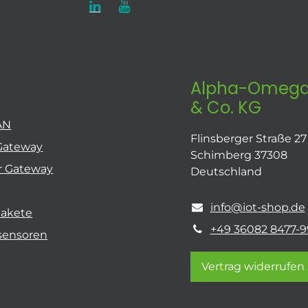
Alpha-Omega
& Co. KG
AN
Flinsberger Straße 27
Gateway
Schimberg 37308
r Gateway
Deutschland
info@iot-shop.de
pakete
+49 36082 8477-9
sensoren
Vertrag widerrufen