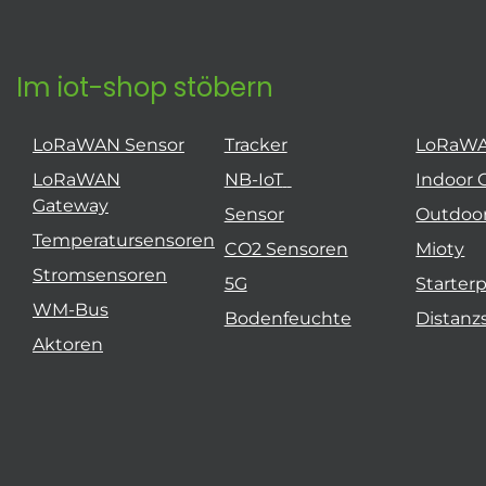
Im iot-shop stöbern
LoRaWAN Sensor
Tracker
LoRaW
LoRaWAN
NB-IoT
Indoor 
Gateway
Sensor
Outdoo
Temperatursensoren
CO2 Sensoren
Mioty
Stromsensoren
5G
Starter
WM-Bus
Bodenfeuchte
Distanz
Aktoren