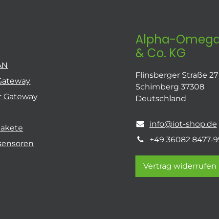
Alpha-Omega
& Co. KG
AN
Flinsberger Straße 27
Gateway
Schimberg 37308
r Gateway
Deutschland
info@iot-shop.de
pakete
+49 36082 8477-9
sensoren
Vertrag widerrufen