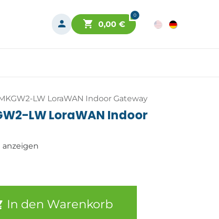
0
0,00
€
MKGW2-LW LoraWAN Indoor Gateway
W2-LW LoraWAN Indoor
n anzeigen
In den Warenkorb