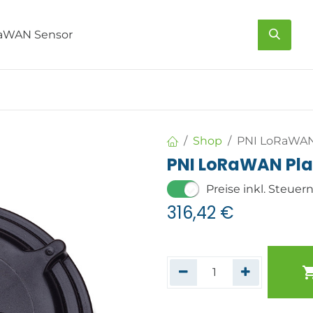
s
Über uns
Kontakt
Shop
PNI LoRaWAN
PNI LoRaWAN Pla
Preise inkl. Steuer
316,42
€