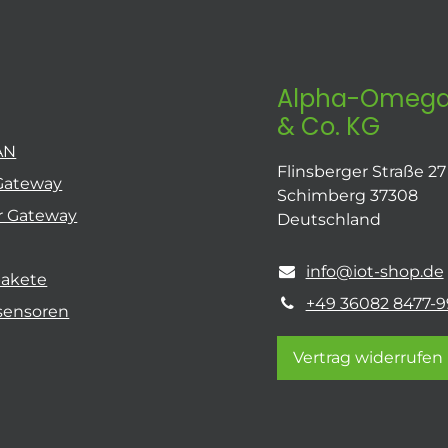
Alpha-Omega
& Co. KG
AN
Flinsberger Straße 27
Gateway
Schimberg 37308
r Gateway
Deutschland
info@iot-shop.de
pakete
+49 36082 8477-9
sensoren
Vertrag widerrufen