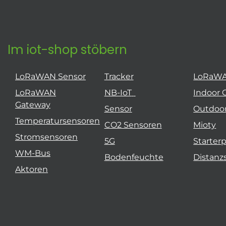
Im iot-shop stöbern
LoRaWAN Sensor
Tracker
LoRaW
LoRaWAN
NB-IoT
Indoor 
Gateway
Sensor
Outdoo
Temperatursensoren
CO2 Sensoren
Mioty
Stromsensoren
5G
Starter
WM-Bus
Bodenfeuchte
Distanz
Aktoren