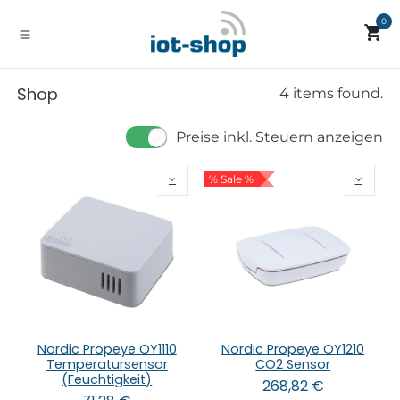
Zum Inhalt springen
0
Shop
4 items found.
Preise inkl. Steuern anzeigen
% Sale %
Nordic Propeye OY1110
Nordic Propeye OY1210
Temperatursensor
CO2 Sensor
(Feuchtigkeit)
268,82
€