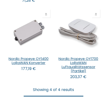
71,28
€
Nordic Propeye OY1400
Nordic Propeye OY1700
LoRaWAN Konverter
LoRaWAN
Luftqualitätssensor
177,19
€
(Partikel)
203,37
€
Showing 4 of 4 results