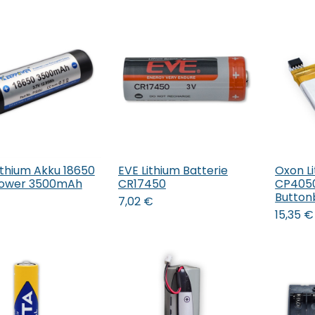
ithium Akku 18650
EVE Lithium Batterie
Oxon Li
 den Warenkorb
In den Warenkorb
In 
ower 3500mAh
CR17450
CP405
Button
7,02
€
15,35
€