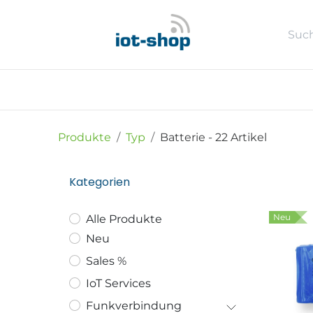
Zum Inhalt springen
Neu
Shop
Sales %
Usecase
Produkte
Typ
Batterie
- 22 Artikel
Kategorien
Neu
Alle Produkte
Neu
Sales %
IoT Services
Funkverbindung