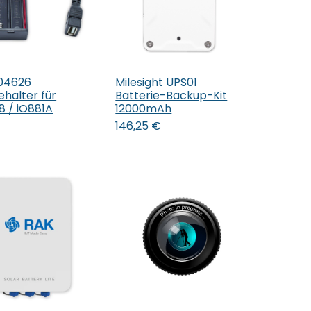
04626
Milesight UPS01
den Warenkorb
In den Warenkorb
ehalter für
Batterie-Backup-Kit
8 / iO881A
12000mAh
146,25
€