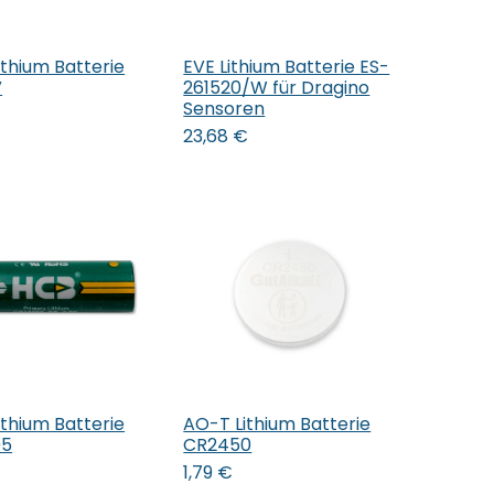
thium Batterie
EVE Lithium Batterie ES-
den Warenkorb
In den Warenkorb
V
261520/W für Dragino
Sensoren
23,68
€
thium Batterie
AO-T Lithium Batterie
den Warenkorb
In den Warenkorb
05
CR2450
1,79
€