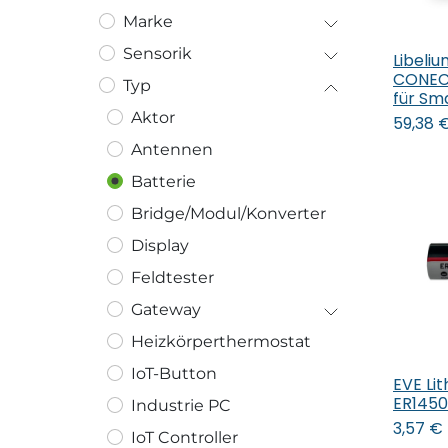
Marke
Sensorik
Libeli
In
CONECT
Typ
für Sm
Aktor
59,38
Antennen
Batterie
Bridge/Modul/Konverter
Display
Feldtester
Gateway
Heizkörperthermostat
IoT-Button
EVE Lit
In
ER145
Industrie PC
3,57
€
IoT Controller