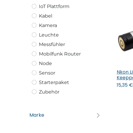
IoT Plattform
Kabel
Kamera
Leuchte
Messfühler
Mobilfunk Router
Node
Nkon L
Sensor
In
Keepp
Starterpaket
15,35
€
Zubehör
Marke