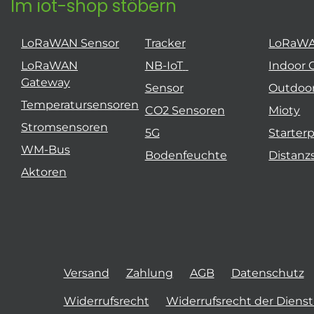
Im iot-shop stöbern
LoRaWAN Sensor
Tracker
LoRaW
LoRaWAN
NB-IoT
Indoor 
Gateway
Sensor
Outdoo
Temperatursensoren
CO2 Sensoren
Mioty
Stromsensoren
5G
Starter
WM-Bus
Bodenfeuchte
Distanz
Aktoren
Versand
Zahlung
AGB
Datenschutz
Widerrufsrecht
Widerrufsrecht der Diens