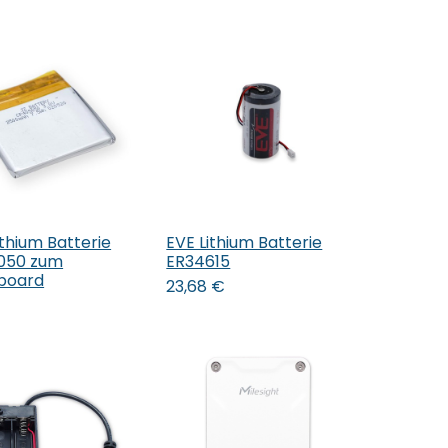
thium Batterie
EVE Lithium Batterie
den Warenkorb
In den Warenkorb
050 zum
ER34615
board
23,68
€