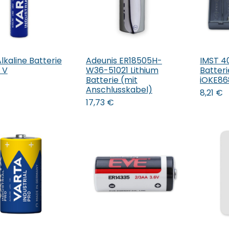
lkaline Batterie
Adeunis ER18505H-
IMST 4
 den Warenkorb
In den Warenkorb
In 
 V
W36-51021 Lithium
Batteri
Batterie (mit
iOKE86
Anschlusskabel)
8,21
€
17,73
€