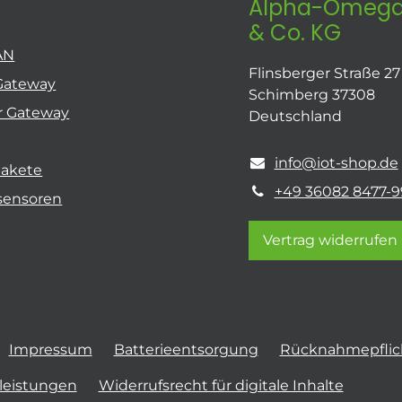
Alpha-Omega
& Co. KG
AN
Flinsberger Straße 27
Gateway
Schimberg 37308
r Gateway
Deutschland
info@iot-shop.de
pakete
+49 36082 8477-9
sensoren
Vertrag widerrufen
Impressum
Batterieentsorgung
Rücknahmepflich
tleistungen
Widerrufsrecht für digitale Inhalte