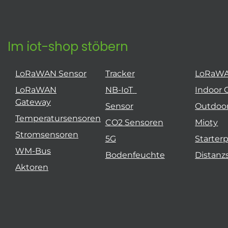
Im iot-shop stöbern
LoRaWAN Sensor
Tracker
LoRaW
LoRaWAN
NB-IoT
Indoor 
Gateway
Sensor
Outdoo
Temperatursensoren
CO2 Sensoren
Mioty
Stromsensoren
5G
Starter
WM-Bus
Bodenfeuchte
Distanz
Aktoren