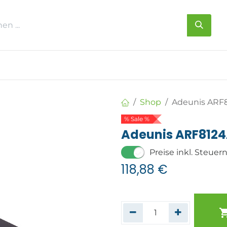
s
Über uns
Kontakt
Shop
Adeunis ARF8
% Sale %
Adeunis ARF8124A
Preise inkl. Steuer
118,88
€