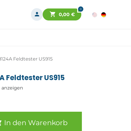
0
0,00
€
124A Feldtester US915
 Feldtester US915
n anzeigen
In den Warenkorb