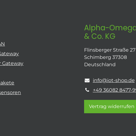
Alpha-Omega
& Co. KG
AN
Flinsberger Straße 27
Gateway
Schimberg 37308
r Gateway
Deutschland
info@iot-shop.de
pakete
+49 36082 8477-9
sensoren
Vertrag widerrufen