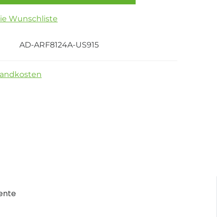
die Wunschliste
AD-ARF8124A-US915
sandkosten
ente