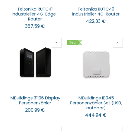
Teltonika RUTC41
Teltonika RUTC40
industrieller 4G-Edge-
industrieller 4G-Router
Router
422,33
€
367,59
€
Neu
IMBuildings 31106 Display
IMBuildings IB045
Personenzähler
Personenzähler Set (USB,
outdoor)
200,99
€
444,94
€