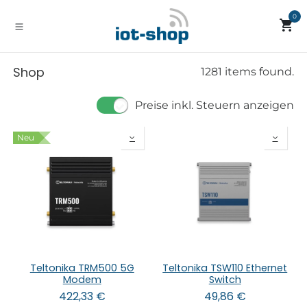
Zum Inhalt springen
0
Shop
1281 items found.
Preise inkl. Steuern anzeigen
Neu
Teltonika TRM500 5G
Teltonika TSW110 Ethernet
Modem
Switch
422,33
€
49,86
€