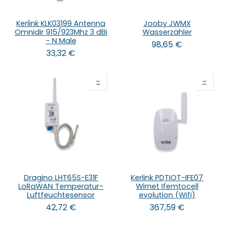
Kerlink KLK03199 Antenna
Jooby JWMX
Omnidir 915/923Mhz 3 dBi
Wasserzähler
- N Male
98,65
€
33,32
€
Dragino LHT65S-E31F
Kerlink PDTIOT-IFE07
LoRaWAN Temperatur-
Wirnet Ifemtocell
Luftfeuchtesensor
evolution (Wifi)
42,72
€
367,59
€