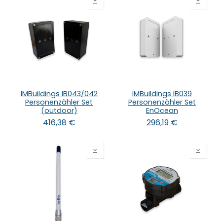
IMBuildings IB043/042
IMBuildings IB039
Personenzähler Set
Personenzähler Set
(outdoor)
EnOcean
416,38
€
296,19
€