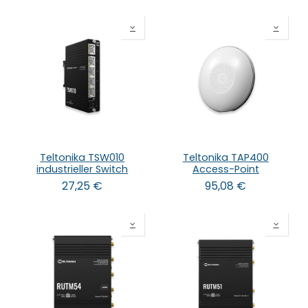
Teltonika TSW010
Teltonika TAP400
industrieller Switch
Access-Point
27,25
€
95,08
€