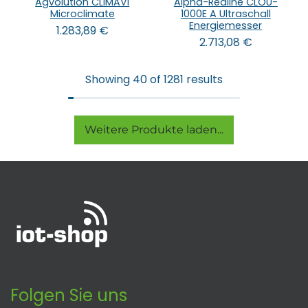
Agvolution CLIMAVI
Alpha-Redline CLOU-
Microclimate
1000E A Ultraschall
Energiemesser
1.283,89
€
2.713,08
€
Showing 40 of 1281 results
Weitere Produkte laden...
Folgen Sie uns