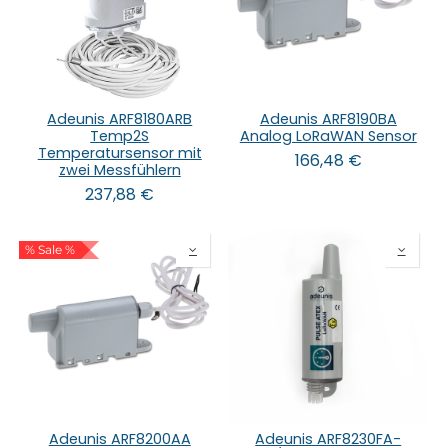
Adeunis ARF8180ARB
Adeunis ARF8190BA
Temp2S
Analog LoRaWAN Sensor
Temperatursensor mit
166,48
€
zwei Messfühlern
237,88
€
% Sale %
Adeunis ARF8200AA
Adeunis ARF8230FA-