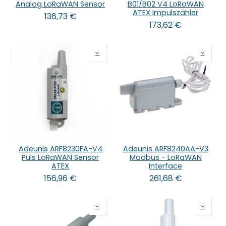
Analog LoRaWAN Sensor
B01/B02 V4 LoRaWAN
ATEX Impulszähler
136,73
€
173,62
€
Adeunis ARF8230FA-V4
Adeunis ARF8240AA-V3
Puls LoRaWAN Sensor
Modbus - LoRaWAN
ATEX
Interface
156,96
€
261,68
€