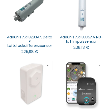
Adeunis ARF8283AA Delta
Adeunis ARF8335AA NB-
P
IoT Impulssensor
Luftdruckdifferenzsensor
208,13
€
225,98
€