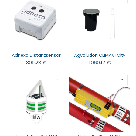
Adnexo Distanzsensor
Agvolution CLIMAVI City
309,28
€
1.060,17
€