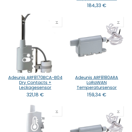
184,33
€
Adeunis ARF8170BCA-B04
Adeunis ARF8180ARA
Dry Contacts +
LoRaWAN
Leckagesensor
Temperatursensor
321,18
€
159,34
€