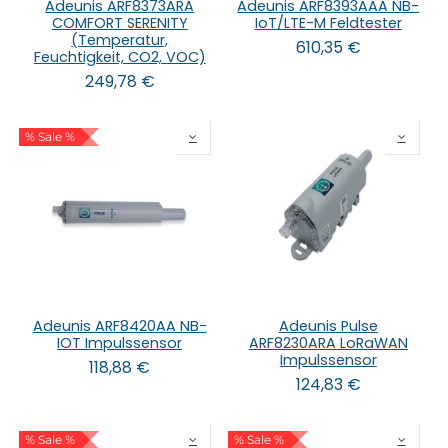
Adeunis ARF8373ARA
Adeunis ARF8393AAA NB-
COMFORT SERENITY
IoT/LTE-M Feldtester
(Temperatur,
610,35
€
Feuchtigkeit, CO2, VOC)
249,78
€
% Sale %
Adeunis ARF8420AA NB-
Adeunis Pulse
IOT Impulssensor
ARF8230ARA LoRaWAN
Impulssensor
118,88
€
124,83
€
% Sale %
% Sale %