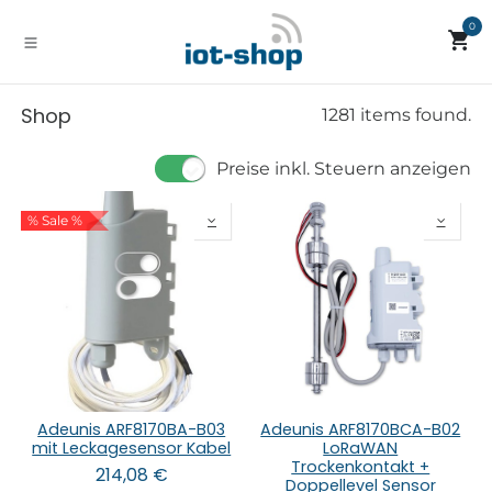
Zum Inhalt springen
0
Shop
1281 items found.
Preise inkl. Steuern anzeigen
% Sale %
Adeunis ARF8170BA-B03
Adeunis ARF8170BCA-B02
mit Leckagesensor Kabel
LoRaWAN
Trockenkontakt +
214,08
€
Doppellevel Sensor